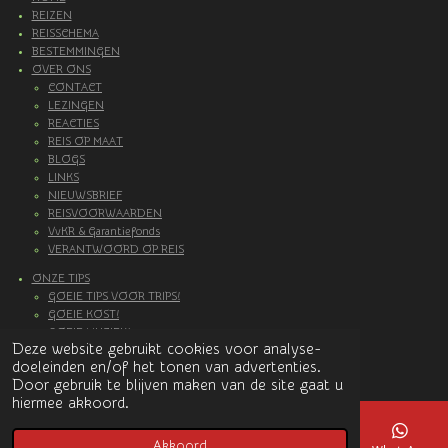
e
t
T
t
REIZEN
b
a
u
s
REISSCHEMA
o
g
b
A
BESTEMMINGEN
OVER ONS
o
r
e
p
CONTACT
k
a
p
LEZINGEN
m
REACTIES
REIS OP MAAT
BLOGS
LINKS
NIEUWSBRIEF
REISVOORWAARDEN
VvKR & Garantiefonds
VERANTWOORD OP REIS
ONZE TIPS
GOEIE TIPS VOOR TRIPS!
GOEIE KOST!
GOEIE MUZIEK!
Deze website gebruikt cookies voor analyse-
© 2017
Grensloosgenieten.nl
doeleinden en/of het tonen van advertenties.
Door gebruik te blijven maken van de site gaat u
hiermee akkoord.
Akkoord