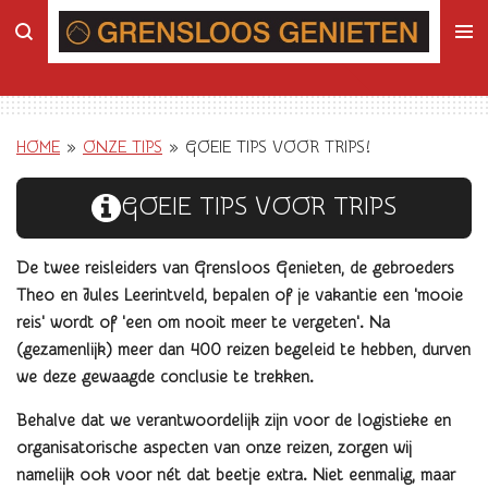
Ga
direct
naar
de
hoofdinhoud
HOME
»
ONZE TIPS
»
GOEIE TIPS VOOR TRIPS!
GOEIE TIPS VOOR TRIPS
De twee reisleiders van Grensloos Genieten, d
e gebroeders
Theo en Jules Leerintveld, bepalen of je vakantie een 'mooie
reis' wordt of 'een om nooit meer te vergeten'. Na
(gezamenlijk) meer dan 400 reizen begeleid te hebben, durven
we deze gewaagde conclusie te trekken.
Behalve dat we verantwoordelijk zijn voor de logistieke en
organisatorische aspecten van onze reizen,
zorgen wij
namelijk ook voor nét dat beetje extra. Niet eenmalig, maar