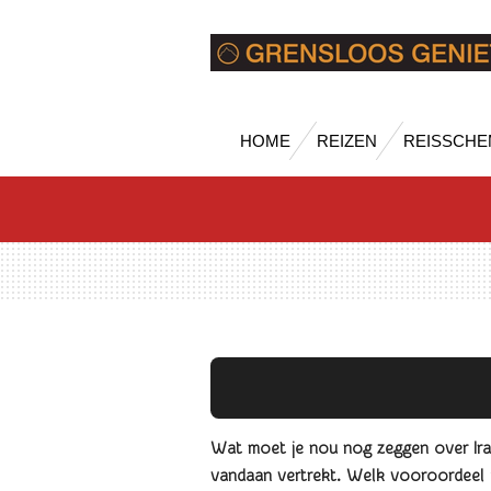
Ga
direct
naar
de
hoofdinhoud
HOME
REIZEN
REISSCHE
Wat moet je nou nog zeggen over Iran?
vandaan vertrekt. Welk vooroordeel je