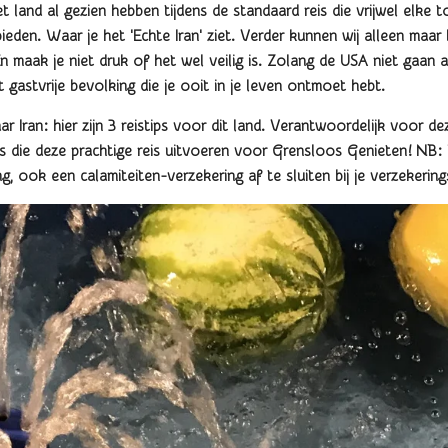
 land al gezien hebben tijdens de standaard reis die vrijwel elke 
ieden. Waar je het 'Echte Iran' ziet. Verder kunnen wij alleen maar
n maak je niet druk of het wel veilig is. Zolang de USA niet gaan a
 gastvrije bevolking die je ooit in je leven ontmoet hebt.
r Iran: hier zijn 3 reistips voor dit land. Verantwoordelijk voor d
ers die deze prachtige reis uitvoeren voor Grensloos Genieten! NB:
, ook een calamiteiten-verzekering af te sluiten bij je verzekering