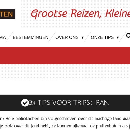
Grootse Reizen, Klei
MA
BESTEMMINGEN
OVER ONS
ONZE TIPS
3x TIPS VOOR TRIPS: IRAN
 Hele bibliotheken zijn volgeschreven over dit machtige land waar 
 ook over dit land hebt, ze kunnen allemaal de prullenbak in als j