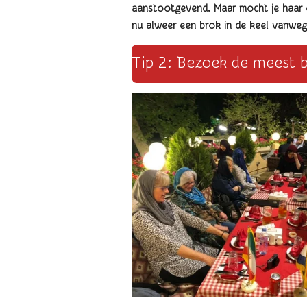
aanstootgevend. Maar mocht je haar o
nu alweer een brok in de keel vanwe
Tip 2: Bezoek de meest b