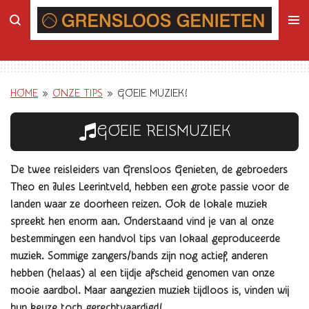
Ga
direct
naar
de
hoofdinhoud
HOME
»
ONZE TIPS
»
GOEIE MUZIEK!
GOEIE REISMUZIEK
De twee reisleiders van Grensloos Genieten, de gebroeders
Theo en Jules Leerintveld, hebben een grote passie voor de
landen waar ze doorheen reizen. Ook de lokale muziek
spreekt hen enorm aan. Onderstaand vind je van al onze
bestemmingen een handvol tips van lokaal geproduceerde
muziek. Sommige zangers/bands zijn nog actief, anderen
hebben (helaas) al een tijdje afscheid genomen van onze
mooie aardbol. Maar aangezien muziek tijdloos is, vinden wij
hun keuze toch gerechtvaardigd!