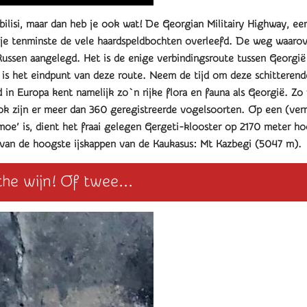
bilisi, maar dan heb je ook wat! De Georgian Militairy Highway, e
je tenminste de vele haardspeldbochten overleefd. De weg waarover
ssen aangelegd. Het is de enige verbindingsroute tussen Georgië
i is het eindpunt van deze route. Neem de tijd om deze schitteren
d in Europa kent namelijk zo`n rijke flora en fauna als Georgië. Zo 
Ook zijn er meer dan 360 geregistreerde vogelsoorten. Op een (verr
moe’ is, dient het fraai gelegen Gergeti-klooster op 2170 meter h
en van de hoogste ijskappen van de Kaukasus: Mt Kazbegi (5047 m)
he wijn! Of twee...