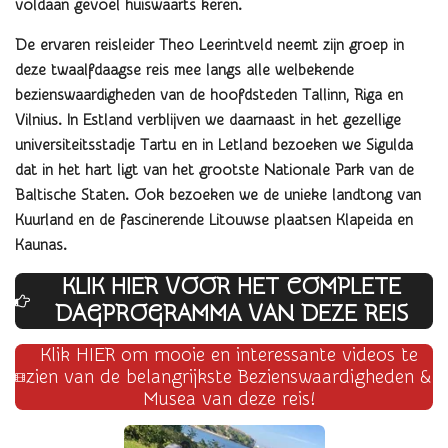
voldaan gevoel huiswaarts keren.
De ervaren reisleider Theo Leerintveld neemt zijn groep in
deze twaalfdaagse reis mee langs alle welbekende
bezienswaardigheden van de hoofdsteden Tallinn, Riga en
Vilnius. In Estland verblijven we daarnaast in het gezellige
universiteitsstadje Tartu en in Letland bezoeken we Sigulda
dat in het hart ligt van het grootste Nationale Park van de
Baltische Staten.
Ook bezoeken we de unieke landtong van
Kuurland en de fascinerende Litouwse plaatsen Klapeida en
Kaunas.
KLIK HIER VOOR HET COMPLETE
DAGPROG
RAMMA VAN DEZE REIS
Klik HIER om mooie en interessante videos te
zien van de belangrijkste Bezienswaardigheden &
Musea van deze reis!