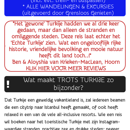
(incl. evt. trein- en buspassen)
* ALLE WANDELINGEN & EXCURSIES
(uitgevoerd door Grensloos Genieten)
"Het 'gewone' Turkije hadden we al drie keer
gedaan, maar dan alleen de stranden en
omliggende steden. Deze reis laat echter het
'Echte Turkije' zien. Wat een ongelooflijk rijke
historie, vriendelijke bevolking en mooie natuur
heeft dit land toch..!"
Ben & Aloyshia van Krieken-MacLean, Hoorn
KLIK HIER VOOR MEER REVIEWS
Wat maakt TROTS TURKIJE zo
bijzonder?
Dat Turkije een geweldig vakantieland is, zal iedereen beamen
die een citytrip naar Istanbul heeft gemaakt, of ooit heeft
relaxed in een van de vele all-inclusive resorts. Wie een reis
wil boeken naar het toeristische Turkije met zijn Instagram-
waardige stranden, prachtige zee en drukke steden: negeer