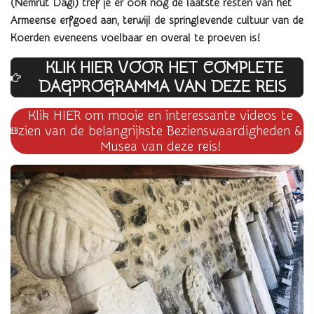
(
Nemrut Dagi) tref je er ook nog
de laatste resten van het
Armeense erfgoed
aan, terwijl de springlevende cultuur van de
Koerden eveneens voelbaar en overal te proeven is!
KLIK HIER VOOR HET COMPLETE
DAGPROG
RAMMA VAN DEZE REIS
Klik HIER om mooie en interessante videos te
zien van de belangrijkste Bezienswaardigheden &
Musea van deze reis!