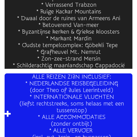
* Verrassend Trabzon
* Ruige Kackar Mountains
*
Dwaal door de ruïnes van Armeens Ani
* Betoverend Van-meer
*
Byzantijnse kerken & Griekse kloosters
* Markant Mardin
* Oudste tempelcomplex: Göbekli Tepe
* G
rafheuvel Mt. Nemrut
* Zon-zee-strand Mersin
* Schilderachtig maanlandschap Cappadocië
ALLE REIZEN ZIJN INCLUSIEF:
* NEDERLANDSE REISBEGELEIDING
(door Theo of Jules Leerintveld)
* INTERNATIONALE VLUCHTEN
(liefst rechtstreeks, soms helaas met een
tussenstop)
* ALLE ACCOMMODATIES
(zonder ontbijt)
* ALLE VERVOER