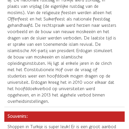
af. De nationale rustdag in Turkije werd zondag, in
plaats van vrijdag (de eigenlijke rustdag van de
moslims). Van de religieuze feesten werden alleen het
Offerfeest en het Suikerfeest als nationale feestdag
gehandhaafd. De rechtspraak werd herzien naar westers
voorbeeld en de bouw van nieuwe moskeeën en het
dragen van de sluier werden verboden. De laatste tijd is
er sprake van een toenemende islam revival. De
islamitische AK-partij van president Erdogan stimuleert
de bouw van moskeeën en islamitische
opleidingsinstituten. Hij ligt al enkele jaren in de clinch
met het Constitutionele Hof over de vraag of
studentes weer een hoofddoek mogen dragen op de
universiteit. Erdogan kreeg het in 2010 voor elkaar dat
het hoofddoekverbod op universiteiten werd
opgeheven, en in 2013 het algehele verbod binnen
overheidsinstellingen.
Souvenirs:
Shoppen in Turkije is super leuk! Er is een groot aanbod