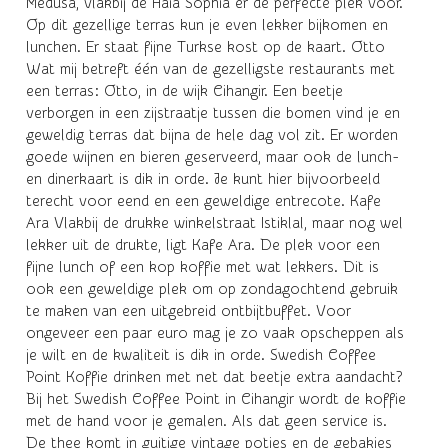
Medusa, vlakbij de Haia Sophia er de perfecte plek voor.
Op dit gezellige terras kun je even lekker bijkomen en
lunchen. Er staat fijne Turkse kost op de kaart. Otto
Wat mij betreft één van de gezelligste restaurants met
een terras: Otto, in de wijk Cihangir. Een beetje
verborgen in een zijstraatje tussen die bomen vind je en
geweldig terras dat bijna de hele dag vol zit. Er worden
goede wijnen en bieren geserveerd, maar ook de lunch-
en dinerkaart is dik in orde. Je kunt hier bijvoorbeeld
terecht voor eend en een geweldige entrecote. Kafe
Ara Vlakbij de drukke winkelstraat Istiklal, maar nog wel
lekker uit de drukte, ligt Kafe Ara. De plek voor een
fijne lunch of een kop koffie met wat lekkers. Dit is
ook een geweldige plek om op zondagochtend gebruik
te maken van een uitgebreid ontbijtbuffet. Voor
ongeveer een paar euro mag je zo vaak opscheppen als
je wilt en de kwaliteit is dik in orde. Swedish Coffee
Point Koffie drinken met net dat beetje extra aandacht?
Bij het Swedish Coffee Point in Cihangir wordt de koffie
met de hand voor je gemalen. Als dat geen service is.
De thee komt in guitige vintage potjes en de gebakjes