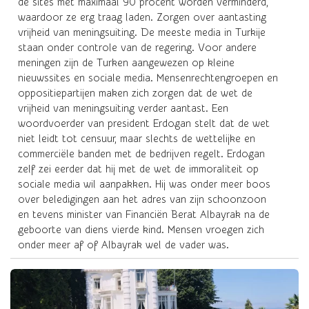
de sites met maximaal 90 procent worden verminderd,
waardoor ze erg traag laden. Zorgen over aantasting
vrijheid van meningsuiting. De meeste media in Turkije
staan onder controle van de regering. Voor andere
meningen zijn de Turken aangewezen op kleine
nieuwssites en sociale media. Mensenrechtengroepen en
oppositiepartijen maken zich zorgen dat de wet de
vrijheid van meningsuiting verder aantast. Een
woordvoerder van president Erdogan stelt dat de wet
niet leidt tot censuur, maar slechts de wettelijke en
commerciële banden met de bedrijven regelt. Erdogan
zelf zei eerder dat hij met de wet de immoraliteit op
sociale media wil aanpakken. Hij was onder meer boos
over beledigingen aan het adres van zijn schoonzoon
en tevens minister van Financiën Berat Albayrak na de
geboorte van diens vierde kind. Mensen vroegen zich
onder meer af of Albayrak wel de vader was.