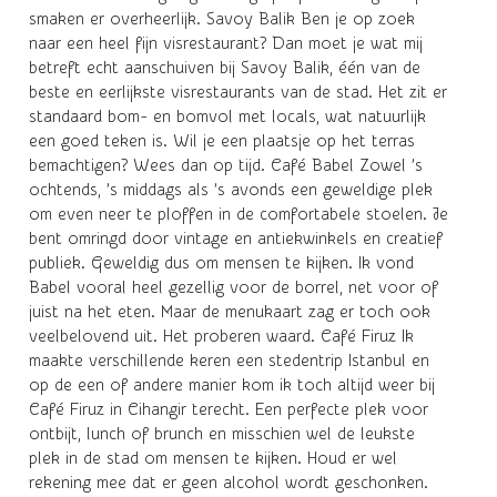
smaken er overheerlijk. Savoy Balik Ben je op zoek
naar een heel fijn visrestaurant? Dan moet je wat mij
betreft echt aanschuiven bij Savoy Balik, één van de
beste en eerlijkste visrestaurants van de stad. Het zit er
standaard bom- en bomvol met locals, wat natuurlijk
een goed teken is. Wil je een plaatsje op het terras
bemachtigen? Wees dan op tijd. Café Babel Zowel ’s
ochtends, ’s middags als ’s avonds een geweldige plek
om even neer te ploffen in de comfortabele stoelen. Je
bent omringd door vintage en antiekwinkels en creatief
publiek. Geweldig dus om mensen te kijken. Ik vond
Babel vooral heel gezellig voor de borrel, net voor of
juist na het eten. Maar de menukaart zag er toch ook
veelbelovend uit. Het proberen waard. Café Firuz Ik
maakte verschillende keren een stedentrip Istanbul en
op de een of andere manier kom ik toch altijd weer bij
Café Firuz in Cihangir terecht. Een perfecte plek voor
ontbijt, lunch of brunch en misschien wel de leukste
plek in de stad om mensen te kijken. Houd er wel
rekening mee dat er geen alcohol wordt geschonken.