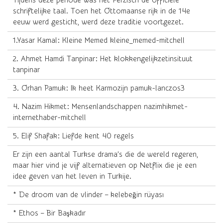
Tijdens deze periode was het Perzisch de officiële
schriftelijke taal. Toen het Ottomaanse rijk in de 14e
eeuw werd gesticht, werd deze traditie voortgezet.
1.Yasar Kamal: Kleine Memed kleine_memed-mitchell
2. Ahmet Hamdi Tanpinar: Het klokkengelijkzetinsituut
tanpinar
3. Orhan Pamuk: Ik heet Karmozijn pamuk-lanczos3
4. Nazim Hikmet: Mensenlandschappen nazimhikmet-
internethaber-mitchell
5. Elif Shafak: Liefde kent 40 regels
Er zijn een aantal Turkse drama’s die de wereld regeren,
maar hier vind je vijf alternatieven op Netflix die je een
idee geven van het leven in Turkije.
* De droom van de vlinder – kelebeğin rüyası
* Ethos – Bir Başkadır