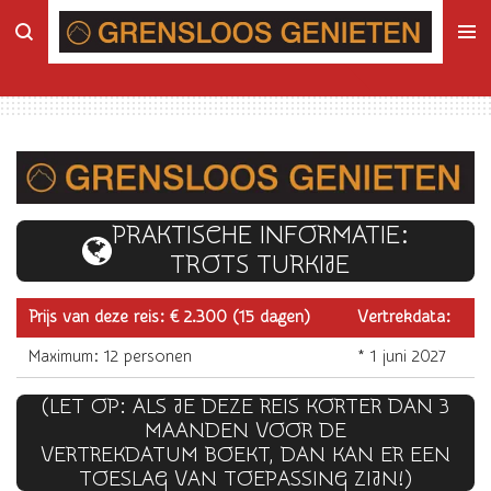
Ga
direct
naar
de
hoofdinhoud
PRAKTISCHE INFORMATIE:
TROTS TURKIJE
Prijs van deze reis: € 2.300 (15 dagen)
Vertrekdata:
Maximum: 12 personen
* 1 juni 2027
(LET OP: ALS JE DEZE REIS KORTER DAN 3
MAANDEN VOOR DE
VERTREKDATUM BOEKT, DAN KAN ER EEN
TOESLAG VAN TOEPASSING ZIJN!)