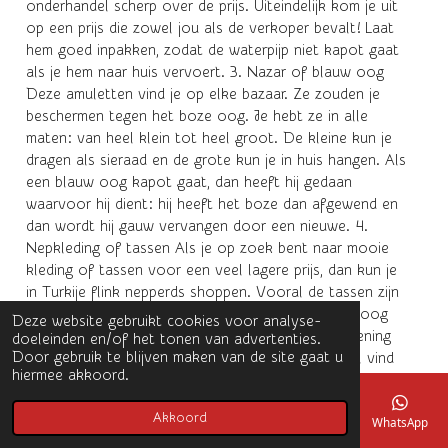
onderhandel scherp over de prijs. Uiteindelijk kom je uit
op een prijs die zowel jou als de verkoper bevalt! Laat
hem goed inpakken, zodat de waterpijp niet kapot gaat
als je hem naar huis vervoert. 3. Nazar of blauw oog
Deze amuletten vind je op elke bazaar. Ze zouden je
beschermen tegen het boze oog. Je hebt ze in alle
maten: van heel klein tot heel groot. De kleine kun je
dragen als sieraad en de grote kun je in huis hangen. Als
een blauw oog kapot gaat, dan heeft hij gedaan
waarvoor hij dient: hij heeft het boze dan afgewend en
dan wordt hij gauw vervangen door een nieuwe. 4.
Nepkleding of tassen Als je op zoek bent naar mooie
kleding of tassen voor een veel lagere prijs, dan kun je
in Turkije flink nepperds shoppen. Vooral de tassen zijn
meestal prachtig nagemaakt en zo met het blote oog
Deze website gebruikt cookies voor analyse-
niet van echt te onderscheiden. Houdt er wel rekening
doeleinden en/of het tonen van advertenties.
Door gebruik te blijven maken van de site gaat u
mee dat je niet alles mee mag nemen, in dit artikel vind
hiermee akkoord.
je de douaneregels. 5. Leer 6. Turks tapijt Het ultieme
souvenir en ontzettend hip op dit moment is een Turks
Akkoord
E-mailadres
Telefoonnummer
Kaart
Instagram
WhatsApp
tapijt. Voor elk budget is er wel een en voor kwaliteit
betaal je natuurlijk, maar dan ben je wel verzekerd van