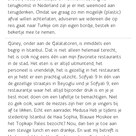
terugkomst in Nederland zal je er met weemoed aan
terugdenken. Omdat we graag zo min mogelijk (plastic)
afval willen achterlaten, adviseren we iedereen die op
reis gaat naar Turkije om zijn eigen bordje, bestek en
bekertje mee te nemen.
Güney, onder aan de Galatatoren, is inmiddels een
begrip in Istanbul. Dat is niet alleen helemaal terecht,
het is ook nog eens één van mijn favoriete restaurants
in de stad. Het eten is er altijd uitmuntend, het
personeel is vriendelijk, het is gezellig in het restaurant
en je hebt er een prachtig uitzicht. Sofyali 9 In één van
de gezellige straatjes in Beyoglu vind je Sofyali 9, een
restaurantje waar het altijd bijzonder druk is en je je
best moet doen om een tafeltje te bemachtigen. Niet
zo gek ook, want de mezzes zijn hier om je vingers bij
af te likken. Echt een aanrader. Medusa Heb je tijdens je
stedentrip Istanbul de Haia Sophia, Blauwe Moskee en
het Topkapi Paleis bezocht? Nou, dan ben je toe aan
een stevige lunch en een drankje. En wat mij betreft is