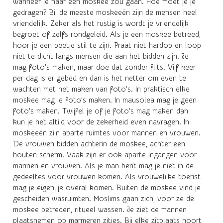
wanneer je naar een moskee zou gaan. Hoe moet je je
gedragen? Bij de meeste moskeeën zijn de mensen heel
vriendelijk. Zeker als het rustig is wordt je vriendelijk
begroet of zelfs rondgeleid. Als je een moskee betreed,
hoor je een beetje stil te zijn. Praat niet hardop en loop
niet te dicht langs mensen die aan het bidden zijn. Je
mag foto’s maken, maar doe dat zonder flits. Vijf keer
per dag is er gebed en dan is het netter om even te
wachten met het maken van foto’s. In praktisch elke
moskee mag je foto’s maken. In mausolea mag je geen
foto’s maken. Twijfel je of je foto’s mag maken dan
kun je het altijd voor de zekerheid even navragen. In
moskeeën zijn aparte ruimtes voor mannen en vrouwen.
De vrouwen bidden achterin de moskee, achter een
houten scherm. Vaak zijn er ook aparte ingangen voor
mannen en vrouwen. Als je man bent mag je niet in de
gedeeltes voor vrouwen komen. Als vrouwelijke toerist
mag je eigenlijk overal komen. Buiten de moskee vind je
gescheiden wasruimten. Moslims gaan zich, voor ze de
moskee betreden, ritueel wassen. Je ziet de mannen
plaatsnemen op marmeren zitjes. Bij elke zitplaats hoort