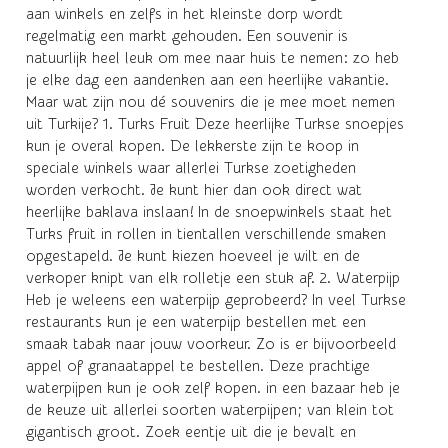
aan winkels en zelfs in het kleinste dorp wordt
regelmatig een markt gehouden. Een souvenir is
natuurlijk heel leuk om mee naar huis te nemen: zo heb
je elke dag een aandenken aan een heerlijke vakantie.
Maar wat zijn nou dé souvenirs die je mee moet nemen
uit Turkije? 1. Turks Fruit Deze heerlijke Turkse snoepjes
kun je overal kopen. De lekkerste zijn te koop in
speciale winkels waar allerlei Turkse zoetigheden
worden verkocht. Je kunt hier dan ook direct wat
heerlijke baklava inslaan! In de snoepwinkels staat het
Turks fruit in rollen in tientallen verschillende smaken
opgestapeld. Je kunt kiezen hoeveel je wilt en de
verkoper knipt van elk rolletje een stuk af. 2. Waterpijp
Heb je weleens een waterpijp geprobeerd? In veel Turkse
restaurants kun je een waterpijp bestellen met een
smaak tabak naar jouw voorkeur. Zo is er bijvoorbeeld
appel of granaatappel te bestellen. Deze prachtige
waterpijpen kun je ook zelf kopen. in een bazaar heb je
de keuze uit allerlei soorten waterpijpen; van klein tot
gigantisch groot. Zoek eentje uit die je bevalt en