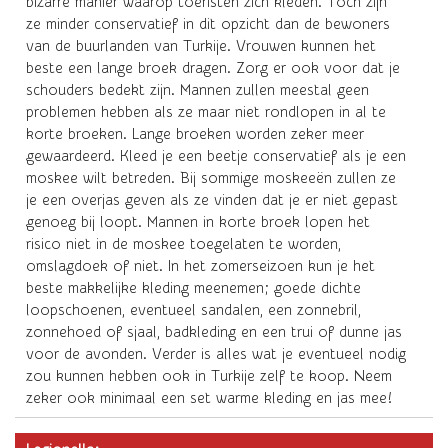
bizarre manier waarop toeristen zich kleden. Toch zijn
ze minder conservatief in dit opzicht dan de bewoners
van de buurlanden van Turkije. Vrouwen kunnen het
beste een lange broek dragen. Zorg er ook voor dat je
schouders bedekt zijn. Mannen zullen meestal geen
problemen hebben als ze maar niet rondlopen in al te
korte broeken. Lange broeken worden zeker meer
gewaardeerd. Kleed je een beetje conservatief als je een
moskee wilt betreden. Bij sommige moskeeën zullen ze
je een overjas geven als ze vinden dat je er niet gepast
genoeg bij loopt. Mannen in korte broek lopen het
risico niet in de moskee toegelaten te worden,
omslagdoek of niet. In het zomerseizoen kun je het
beste makkelijke kleding meenemen; goede dichte
loopschoenen, eventueel sandalen, een zonnebril,
zonnehoed of sjaal, badkleding en een trui of dunne jas
voor de avonden. Verder is alles wat je eventueel nodig
zou kunnen hebben ook in Turkije zelf te koop. Neem
zeker ook minimaal een set warme kleding en jas mee!