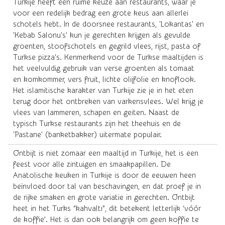
Turkije heeft een ruime keuze aan restaurants, waar je
voor een redelijk bedrag een grote keus aan allerlei
schotels hebt. In de doorsnee restaurants, 'Lokantas' en
'Kebab Salonu's' kun je gerechten krijgen als gevulde
groenten, stoofschotels en gegrild vlees, rijst, pasta of
Turkse pizza's. Kenmerkend voor de Turkse maaltijden is
het veelvuldig gebruik van verse groenten als tomaat
en komkommer, vers fruit, lichte olijfolie en knoflook.
Het islamitische karakter van Turkije zie je in het eten
terug door het ontbreken van varkensvlees. Wel krijg je
vlees van lammeren, schapen en geiten. Naast de
typisch Turkse restaurants zijn het theehuis en de
'Pastane' (banketbakker) uitermate populair.
Ontbijt is niet zomaar een maaltijd in Turkije, het is een
feest voor alle zintuigen en smaakpapillen. De
Anatolische keuken in Turkije is door de eeuwen heen
beïnvloed door tal van beschavingen, en dat proef je in
de rijke smaken en grote variatie in gerechten. Ontbijt
heet in het Turks “kahvaltı”, dit betekent letterlijk ‘vóór
de koffie’. Het is dan ook belangrijk om geen koffie te