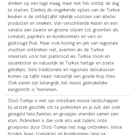
drinken op een lege maag, maar met het ontbijt de dag
te starten. Dankzij de ongekende opties van de Turkse
keuken is de ontbijttafel rijkelijk voorzien van allerlei
producten en smaken. Van verschillende kazen en een
variatie aan zwarte en groene olijven tot groenten als
tomaten, paprika’s en komkommers en vers en
gedroogd fruit. Maar ook honing en jam van regionale
vruchten ontbreken niet, evenmin als de Turkse
smeersels voor het platbrood als Turkse room en
sesamboter en natuurlijk de Turkse hartige en zoete
gebakjes. Vele traditionele en regionale delicatessen
komen op tafel naast natuurlijk een goede kop thee.
Ook eieren zijn belangrijk, het meest gebruikelijke
eiergerecht is “menemen.
Oost-Turkije is met zijn ontelbare mooie landschappen
bij uitstek geschikt om te picknicken en je zult dan ook
geregeld hele families en groepjes vrienden samen zien
eten. Picknicken is dan ook iets wat tijdens onze
groepsreis door Oost-Turkije niet mag ontbreken. Verse
broden, kaas, tomaatjes en komkommer, lang na