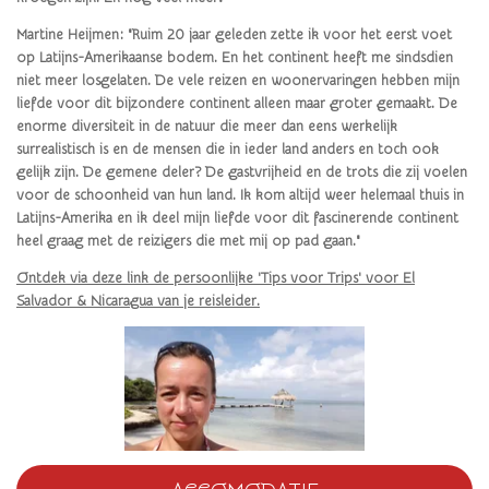
Martine Heijmen: "Ruim 20 jaar geleden zette ik voor het eerst voet
op Latijns-Amerikaanse bodem. En het continent heeft me sindsdien
niet meer losgelaten. De vele reizen en woonervaringen hebben mijn
liefde voor dit bijzondere continent alleen maar groter gemaakt. De
enorme diversiteit in de natuur die meer dan eens werkelijk
surrealistisch is en de mensen die in ieder land anders en toch ook
gelijk zijn. De gemene deler? De gastvrijheid en de trots die zij voelen
voor de schoonheid van hun land. Ik kom altijd weer helemaal thuis in
Latijns-Amerika en ik deel mijn liefde voor dit fascinerende continent
heel graag met de reizigers die met mij op pad gaan."
Ontdek via deze link de persoonlijke 'Tips voor Trips' voor El
Salvador & Nicaragua
van je reisleider.