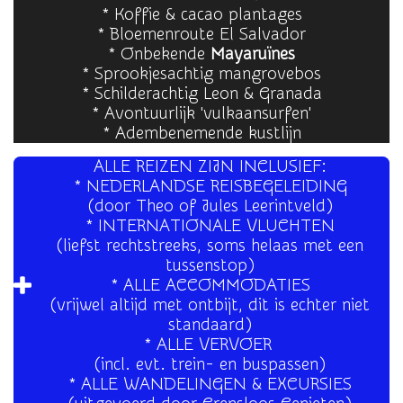
* Koffie & cacao plantages
* Bloemenroute El Salvador
* Onbekende
Mayaruïnes
* Sprookjesachtig mangrovebos
* Schilderachtig Leon & Granada
* Avontuurlijk 'vulkaansurfen'
* Adembenemende kustlijn
ALLE REIZEN ZIJN INCLUSIEF:
* NEDERLANDSE REISBEGELEIDING
(door Theo of Jules Leerintveld)
* INTERNATIONALE VLUCHTEN
(liefst rechtstreeks, soms helaas met een
tussenstop)
* ALLE ACCOMMODATIES
(vrijwel altijd met ontbijt, dit is echter niet
standaard)
* ALLE VERVOER
(incl. evt. trein- en buspassen)
* ALLE WANDELINGEN & EXCURSIES