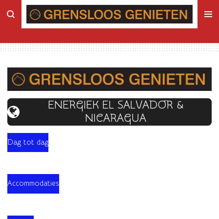
Ga
direct
naar
de
hoofdinhoud
ENERGIEK EL SALVADOR &
NICARAGUA
Dag tot dag
Accommodaties