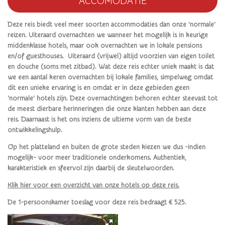
ACCOMODATIE
Deze reis biedt veel meer soorten accommodaties dan onze 'normale'
reizen. Uiteraard overnachten we wanneer het mogelijk is in keurige
middenklasse hotels, maar ook overnachten we in lokale pensions
en/of guesthouses. Uiteraard (vrijwel) altijd voorzien van eigen toilet
en douche (soms met zitbad). Wat deze reis echter uniek maakt is dat
we een aantal keren overnachten bij lokale families, simpelweg omdat
dit een unieke ervaring is en omdat er in deze gebieden geen
'normale' hotels zijn. Deze overnachtingen behoren echter steevast tot
de meest dierbare herinneringen die onze klanten hebben aan deze
reis. Daarnaast is het ons inziens de ultieme vorm van de beste
ontwikkelingshulp.
Op het platteland en buiten de grote steden kiezen we dus -indien
mogelijk- voor meer traditionele onderkomens. Authentiek,
karakteristiek en sfeervol zijn daarbij de sleutelwoorden.
Klik hier voor een overzicht van onze hotels op deze reis.
De 1-persoonskamer toeslag voor deze reis bedraagt € 525.