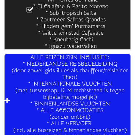
* El Calafate & Perito Moreno
* Sub-tropisch Salta
* Zoutmeer Salinas Grandes
* 'Hidden gem' Purmamarca
* Witte wijnstad Cafayate
* Kneuterig Cachi
* Iguazu watervallen
ALLE REIZEN ZIJN INCLUSIEF:
* NEDERLANDSE REISBEGELEIDING
(door zowel gids Jules als chauffeur/reisleider
Theo)
* INTERNATIONALE VLUCHTEN
(met tussenstop, KLM rechtstreek is tegen
bijbetaling mogelijk!)
* BINNENLANDSE VLUCHTEN
* ALLE ACCOMMODATIES
(zonder ontbijt)
* ALLE VERVOER
(incl. alle busreizen & binnenlandse vluchten)