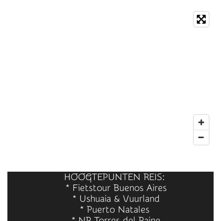
HOOGTEPUNTEN REIS:
* Fietstour Buenos Aires
* Ushuaia & Vuurland
* Puerto Natales
* NP Torres del Paine