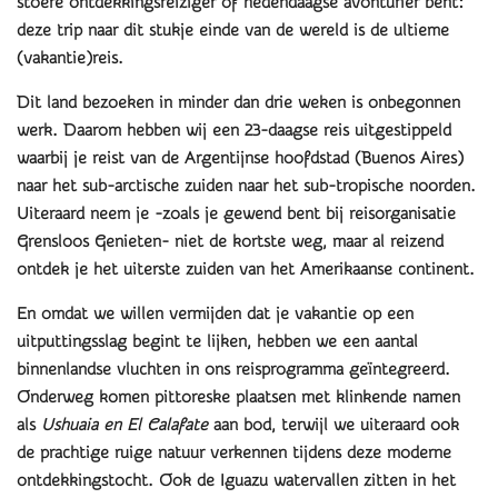
stoere ontdekkingsreiziger of hedendaagse avonturier bent:
deze trip naar dit stukje einde van de wereld is de ultieme
(vakantie)reis.
Dit land bezoeken in minder dan drie weken is onbegonnen
werk. Daarom hebben wij een 23-daagse reis uitgestippeld
waarbij je reist van de Argentijnse hoofdstad (Buenos Aires)
naar het sub-arctische zuiden naar het sub-tropische noorden.
Uiteraard neem je -zoals je gewend bent bij reisorganisatie
Grensloos Genieten- niet de kortste weg, maar al reizend
ontdek je het uiterste zuiden van het Amerikaanse continent.
En omdat we willen vermijden dat je vakantie op een
uitputtingsslag begint te lijken, hebben we een aantal
binnenlandse
vluchten in ons reisprogramma geïntegreerd.
Onderweg komen pittoreske plaatsen met klinkende namen
als
Ushuaia en El Calafate
aan bod, terwijl we uiteraard ook
de prachtige ruige natuur verkennen tijdens deze moderne
ontdekkingstocht. Ook
de Iguazu watervallen zitten in het