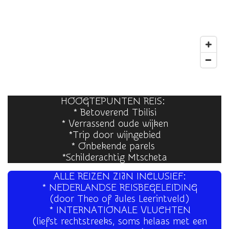
HOOGTEPUNTEN REIS:
* Betoverend Tbilisi
* Verrassend oude wijken
*Trip door wijngebied
* Onbekende parels
*Schilderachtig Mtscheta
ALLE REIZEN ZIJN INCLUSIEF:
* NEDERLANDSE REISBEGELEIDING
(door Theo of Jules Leerintveld)
* INTERNATIONALE VLUCHTEN
(liefst rechtstreeks, soms helaas met een