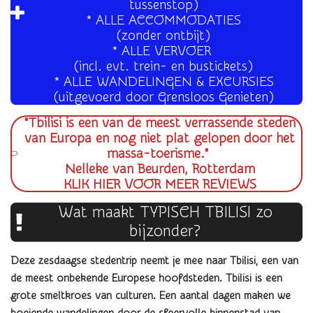
tussenstop)
* ALLE ACCOMMODATIES
(zonder ontbijt)
* ALLE VERVOER
(incl. evt. trein- en bustickets)
* ALLE WANDELINGEN & EXCURSIES
(uitgevoerd door Grensloos Genieten)
"Tbilisi is een van de meest verrassende steden
van Europa en nog niet plat gelopen door het
massa-toerisme."
Nelleke van Beurden, Rotterdam
KLIK HIER VOOR MEER REVIEWS
Wat maakt TYPISCH TBILISI zo
bijzonder?
Deze zesdaagse stedentrip neemt je mee naar Tbilisi, een van
de meest onbekende Europese hoofdsteden. Tbilisi is een
grote smeltkroes van culturen.
Een aantal dagen maken we