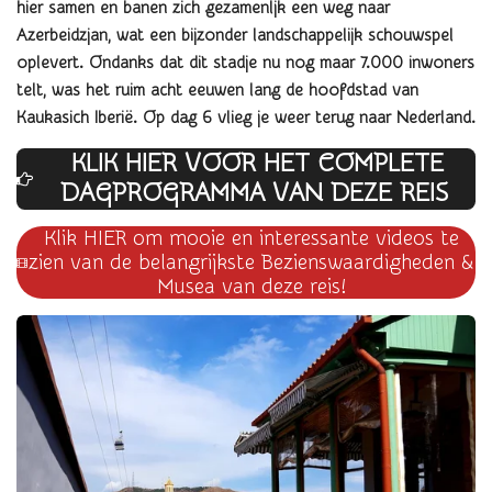
hier samen en banen zich gezamenljk een weg naar
Azerbeidzjan, wat een bijzonder landschappelijk schouwspel
oplevert. Ondanks dat dit stadje nu nog maar 7.000 inwoners
telt, was het ruim acht eeuwen lang de hoofdstad van
Kaukasich Iberië. Op dag 6 vlieg je weer terug naar Nederland.
KLIK HIER VOOR HET COMPLETE
DAGPROG
RAMMA VAN DEZE REIS
Klik HIER om mooie en interessante videos te
zien van de belangrijkste Bezienswaardigheden &
Musea van deze reis!