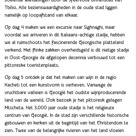
boeiende wandelingen door de sfeervolle binnenstad van
Tbilisi.
Alle bezienswaardigheden in de oude stad liggen
namelijk op loopafstand van elkaar.
Op dag 4 maken we een excursie naar Sighnaghi, maar
voordat we arriveren in dit Italiaans-achtige stadje, hebben
we al ruimschoots het fascinerende Georgische platteland
verkend.
Met flinke zakken overheidsgeld is dit nietige stadje
in Oost-Georgie de afgelopen decennia verbouwd tot een
pittoreske toeristenplaats.
Op dag 5 ontdek je da
t het maken van wijn in de regio
Kacheti tot een kunstvorm is verheven.
Vanwege de
vruchtbare valleien is Georgië het oudste wijnproducerende
land van de wereld.
Ook bezoek je het pittoresk gelegen
Mtscheta. Het 3.000 jaar oude stadje is het religieuze
centrum van Georgië. In de stad zijn verschillende historische
gebouwen en kerken uit de begintijd van het Christendom te
zien.
Twee van de belangrijke rivieren van het land vloeien