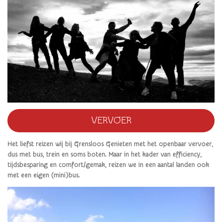
VERVOER
Het liefst reizen wij bij Grensloos Genieten met het openbaar vervoer,
dus met bus, trein en soms boten. Maar in het kader van efficiency,
tijdsbesparing en comfort/gemak, reizen we in een aantal landen ook
met een eigen (mini)bus.