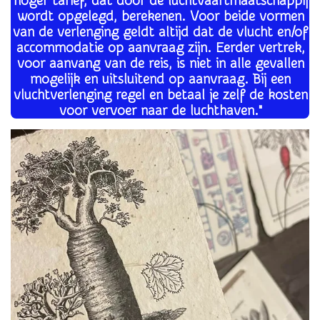
hoger tarief, dat door de luchtvaartmaatschappij
wordt opgelegd, berekenen. Voor beide vormen
van de verlenging geldt altijd dat de vlucht en/of
accommodatie op aanvraag zijn. Eerder vertrek,
voor aanvang van de reis, is niet in alle gevallen
mogelijk en uitsluitend op aanvraag. Bij een
vluchtverlenging regel en betaal je zelf de kosten
voor vervoer naar de luchthaven."