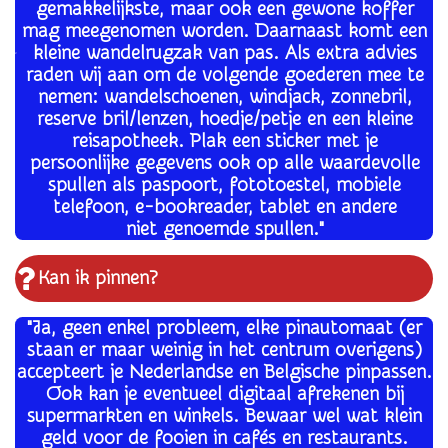
gemakkelijkste, maar ook een gewone koffer
mag meegenomen worden. Daarnaast komt een
kleine wandelrugzak van pas. Als extra advies
raden wij aan om de volgende goederen mee te
nemen: wandelschoenen, windjack, zonnebril,
reserve bril/lenzen, hoedje/petje en een kleine
reisapotheek. Plak een sticker met je
persoonlijke gegevens ook op alle waardevolle
spullen als paspoort, fototoestel, mobiele
telefoon, e-bookreader, tablet en andere
niet genoemde spullen
.
"
Kan ik pinnen?
"Ja, g
een enkel probleem, elke pinautomaat (er
staan er maar weinig in het centrum overigens)
accepteert je Nederlandse en Belgische pinpassen.
Ook kan je eventueel digitaal afrekenen bij
supermarkten en winkels. Bewaar wel wat klein
geld voor de fooien in cafés en restaurants.