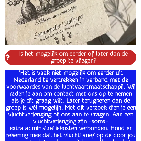
Is het mogelijk om eerder of later dan de
groep te vliegen?
"Het is vaak niet mogelijk om eerder uit
Nederland te vertrekken in verband met de
voorwaardes van de luchtvaartmaatschappij. Wij
raden je aan om contact met ons op te nemen
als je dit graag wilt. Later terugkeren dan de
groep is wél mogelijk. Met dit verzoek dien je een
vluchtverlenging bij ons aan te vragen. Aan een
vluchtverlenging zijn -soms-
extra administratiekosten verbonden. Houd er
rekening mee dat het vluchttarief op de door jou