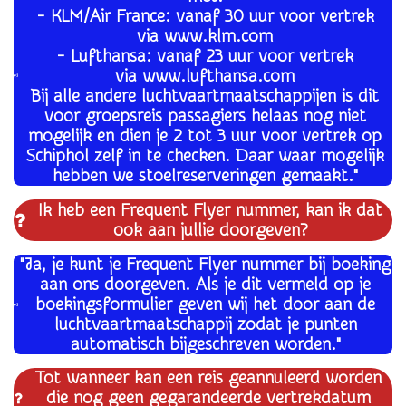
- KLM/Air France: vanaf 30 uur voor vertrek
via www.klm.com
- Lufthansa: vanaf 23 uur voor vertrek
via www.lufthansa.com
Bij alle andere luchtvaartmaatschappijen is dit
voor groepsreis passagiers helaas nog niet
mogelijk en dien je 2 tot 3 uur voor vertrek op
Schiphol zelf in te checken. Daar waar mogelijk
hebben we stoelreserveringen gemaakt."
Ik heb een Frequent Flyer nummer, kan ik dat
ook aan jullie doorgeven?
"Ja, je kunt je Frequent Flyer nummer bij boeking
aan ons doorgeven. Als je dit vermeld op je
boekingsformulier geven wij het door aan de
luchtvaartmaatschappij zodat je punten
automatisch bijgeschreven worden."
Tot wanneer kan een reis geannuleerd worden
die nog geen gegarandeerde vertrekdatum