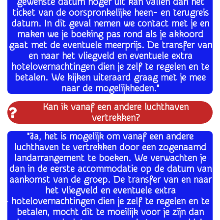
gewenste datum hoger uit kan vallen dan het
ticket van de oorspronkelijke heen- en terugreis
datum. In dit geval nemen we contact met je en
maken we je boeking pas rond als je akkoord
gaat met de eventuele meerprijs. De transfer van
en naar het vliegveld en eventuele extra
hotelovernachtingen dien je zelf te regelen en te
betalen. We kijken uiteraard graag met je mee
naar de mogelijkheden."
Kan ik vanaf een andere luchthaven
vertrekken?
"Ja, het is mogelijk om vanaf een andere
luchthaven te vertrekken door een zogenaamd
landarrangement te boeken. We verwachten je
dan in de eerste accommodatie op de datum van
aankomst van de groep. De transfer van en naar
het vliegveld en eventuele extra
hotelovernachtingen dien je zelf te regelen en te
betalen, mocht dit te moeilijk voor je zijn dan