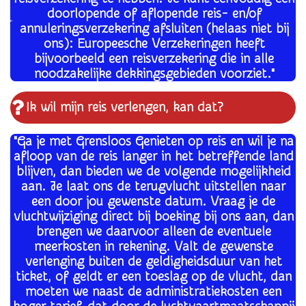
doorlopende of aflopende reis- en/of
annuleringsverzekering afsluiten (helaas niet bij
ons): Europeesche Verzekeringen heeft
bijvoorbeeld een reisverzekering die in alle
noodzakelijke dekkingsgebieden voorziet."
Ik wil mijn reis verlengen, kan dat?
"Ga je met Grensloos Genieten op reis en wil je na
afloop van de reis langer in het betreffende land
blijven, dan bieden we de volgende mogelijkheid
aan. Je laat ons de terugvlucht uitstellen naar
een door jou gewenste datum. Vraag je de
vluchtwijziging direct bij boeking bij ons aan, dan
brengen we daarvoor alleen de eventuele
meerkosten in rekening. Valt de gewenste
verlenging buiten de geldigheidsduur van het
ticket, of geldt er een toeslag op de vlucht, dan
moeten we naast de administratiekosten een