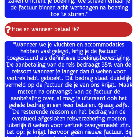
zaken omtrent je boeking. We streven ernaar je
de factuur binnen acht werkdagen na boeking
toe te sturen."
Hoe en wanneer betaal ik?
"Wanneer we je vluchten en accommodaties
hebben vastgelegd, krijg je de factuur
toegestuurd als definitieve boekingsbevestiging.
De aanbetaling van de reis bedraagt 35% van de
reissom wanneer je langer dan 8 weken voor
vertrek hebt geboekt. Dit bedrag staat duidelijk
vermeld op de factuur die je van ons krijgt. Maak
meteen na ontvangst van de factuur de
aanbetaling over, al mag je uiteraard ook het
gehele bedrag in een keer betalen. Graag zelfs.
De resterende reissom en het bedrag van de
eventueel afgesloten reisverzekering moeten
uiterlijk 8 weken voor vertrek overgemaakt zijn.
Let op: je krijgt hiervoor géén nieuwe factuur. Bij