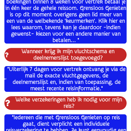
boekingen binnen 8 weken voor vertrek betaal je
in één keer de gehele reissom.
Grensloos Genieten
is op dit moment overigens geen lid meer van
een van de welbekende 'keurmerken'. Klik hier en
lees waarom, tevens kan je daardoor -indien
gewenst-
kiezen voor een andere manier van
betalen... "
Wanneer krijg ik mijn vluchtschema en
deelnemerslijst toegevoegd?
"Uiterlijk 7 dagen voor vertrek ontvang je via de
mail de exacte vluchtgegevens, de
deelnemerslijst en, indien van toepassing, de
meest recente reisinformatie."
Welke verzekeringen heb ik nodig voor mijn
reis?
"Iedereen die met Grensloos Genieten op reis
gaat, dient verplicht een individuele
reisverzekering te hebben. Je kunt eenvoudig een