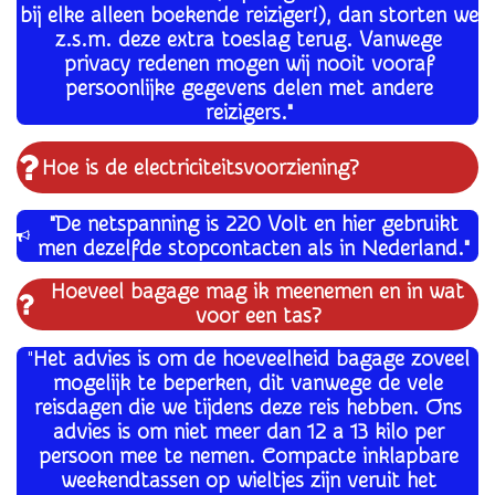
bij elke alleen boekende
reiziger!), dan storten we
z.s.m. deze extra toeslag terug. Vanwege
privacy redenen mogen wij nooit vooraf
persoonlijke gegevens delen met andere
reizigers."
Hoe is de electriciteitsvoorziening?
"
De netspanning is 220 Volt en hier gebruikt
men dezelfde stopcontacten als in Nederland."
Hoeveel bagage mag ik meenemen en in wat
voor een tas?
"
Het advies is om de hoeveelheid bagage zoveel
mogelijk te beperken, dit vanwege de vele
reisdagen die we tijdens deze reis hebben. Ons
advies is om niet meer dan 12 a 13 kilo per
persoon mee te nemen. Compacte inklapbare
weekendtassen op wieltjes zijn veruit het