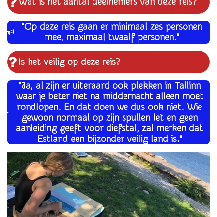
Wat is het aantal deelnemers van deze reis?
"Op deze reis gaan er minimaal zes personen
mee, maximaal twaalf personen."
Is het veilig op deze reis?
"
Ja, al zijn er uiteraard ook plekken in Tallinn
waar je beter niet na middernacht alleen moet
rondlopen. En dat doen we dus ook niet. Wie
gewoon normaal op zijn spullen let en geen
aanleiding geeft voor diefstal, zal merken dat
Estland een bijzonder veilig land is."