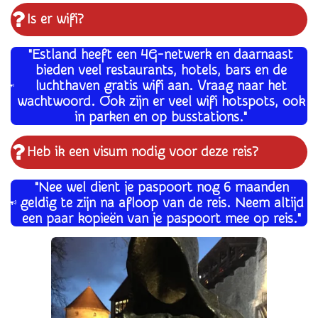
Is er wifi?
"Estland heeft een 4G-netwerk en daarnaast
bieden veel restaurants, hotels, bars en de
luchthaven gratis wifi aan. Vraag naar het
wachtwoord. Ook zijn er veel wifi hotspots, ook
in parken en op busstations."
Heb ik een visum nodig voor deze reis?
"Nee wel dient je paspoort nog 6 maanden
geldig te zijn na afloop van de reis. Neem altijd
een paar kopieën van je paspoort mee op reis."