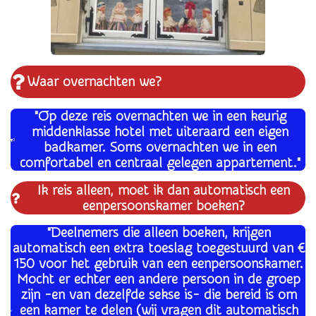
Waar overnachten we?
"Op deze reis overnachten we in een keurig
middenklasse hotel met uiteraard een eigen
badkamer. Soms overnachten we in een
comfortabel en centraal gelegen appartement."
Ik reis alleen, moet ik dan automatisch een
eenpersoonskamer boeken?
"Deelnemers die alleen boeken, krijgen
automatisch een extra toeslag toegestuurd van €
150 voor het gebruik van een eenpersoonskamer.
Mocht er echter een andere persoon in de groep
zijn -en van dezelfde sekse is- die bereid is om
een kamer te delen (wij vragen dit automatisch