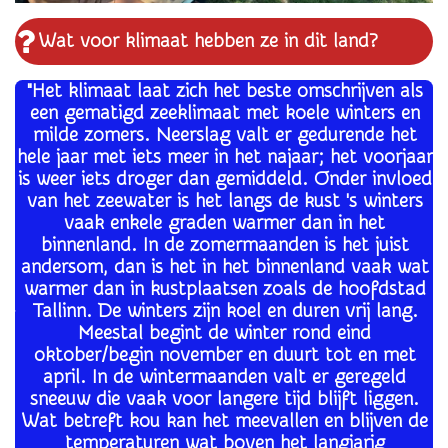
Wat voor klimaat hebben ze in dit land?
"Het klimaat laat zich het beste omschrijven als
een gematigd zeeklimaat met koele winters en
milde zomers. Neerslag valt er gedurende het
hele jaar met iets meer in het najaar; het voorjaar
is weer iets droger dan gemiddeld. Onder invloed
van het zeewater is het langs de kust 's winters
vaak enkele graden warmer dan in het
binnenland. In de zomermaanden is het juist
andersom, dan is het in het binnenland vaak wat
warmer dan in kustplaatsen zoals de hoofdstad
Tallinn. De winters zijn koel en duren vrij lang.
Meestal begint de winter rond eind
oktober/begin november en duurt tot en met
april. In de wintermaanden valt er geregeld
sneeuw die vaak voor langere tijd blijft liggen.
Wat betreft kou kan het meevallen en blijven de
temperaturen wat boven het langjarig