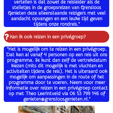
vertellen is dat zowel de reisleider als de
stelletjes in de groepsreizen van Grensloos
Genieten deze alleenstaande reizigers met veel
aandacht opvangen en een leuke tijd geven
tijdens onze rondreis."
Kan ik ook reizen in een privégroep?
"Het is mogelijk om te reizen in een privégroep.
Dat kan al vanaf 4 personen op een reis uit ons
programma. Je kunt dan zelf de vertrekdatum
kiezen (mits dit mogelijk is met vluchten en
activiteiten tijdens de reis). Het is uiteraard ook
mogelijk om aanpassingen in de route of het
programma door te voeren. Neem voor meer
informatie over reizen in een privégroep contact
op met Theo Leerintveld via 06 53 799 146 of
genieten@grensloosgenieten.nl."