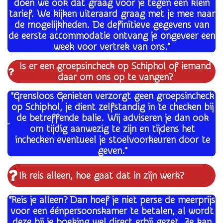
doen we ook dat graag voor je tegen een klein
tarief. We kijken uiteraard graag met je mee naar
de mogelijkheden. De definitieve gegevens van
de eerste accommodatie ontvang je ongeveer een
week voor vertrek van ons."
Is er een groepsincheck op Schiphol of iemand
daar om ons op te vangen?
"Grensloos Genieten verzorgt geen groepsincheck
op Schiphol, je dient zelfstandig in te checken bij
de betreffende balie. Wij adviseren je dan ook
om tijdig aanwezig te zijn en tijdens het
inchecken eventueel je stoelvoorkeuren door te
geven."
Ik reis alleen, hoe gaat dat in zijn werk?
"Reis je alleen? Dan hoef je niet perse de meerprijs
voor een éénpersoonskamer te betalen, al wordt
deze bij je boeking wel direct erbij gezet. Je kan