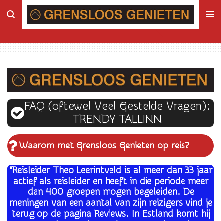
Ga
direct
naar
de
hoofdinhoud
FAQ
(oftewel Veel Gestelde Vragen):
TRENDY TALLINN
Waarom met Grensloos Genieten op reis
?
"Reisleider Theo Leerintveld is al meer dan 33 jaar
actief als reisleider en heeft in die periode meer
dan 400 groepen mogen begeleiden. De
meningen van een aantal van zijn reizigers vind je
terug op de pagina Reviews. In Estland komt hij