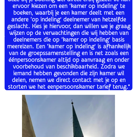
ervoor kiezen om een ‘kamer op indeling’ te
boeken, waarbij je een kamer deelt met een
andere ‘op indeling’ deelnemer van hetzelfde
geslacht. Kies je hiervoor, dan willen we je graag
wijzen op de verwachtingen die wij hebben van
deelnemers die op ‘kamer op indeling’ basis
meereizen.
Een ‘kamer op indeling’ is afhankelijk
van de groepssamenstelling en is net zoals een
éénpersoonskamer altijd op aanvraag en onder
voorbehoud van beschikbaarheid. Zodra we
iemand hebben gevonden die zijn kamer wil
delen, nemen we direct contact met je op en
storten we het eenpersoonskamer tarief terug."