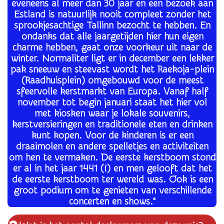
eveneens al meer dan 30 jaar en een bezoek aan
Estland is natuurlijk nooit compleet zonder het
sprookjesachtige Tallinn bezocht te hebben. En
ondanks dat alle jaargetijden hier hun eigen
charme hebben, gaat onze voorkeur uit naar de
winter. Normaliter ligt er in december een lekker
pak sneeuw en steevast wordt het Raekoja-plein
(Raadhuisplein) omgebouwd voor de meest
sfeervolle kerstmarkt van Europa. Vanaf half
november tot begin januari staat het hier vol
met kiosken waar je lokale souvenirs,
kerstversieringen en traditionele eten en drinken
kunt kopen. Voor de kinderen is er een
draaimolen en andere spelletjes en activiteiten
om hen te vermaken. De eerste kerstboom stond
er al in het jaar 1441 (!) en men gelooft dat het
de eerste kerstboom ter wereld was. Ook is een
groot podium om te genieten van verschillende
concerten en shows."