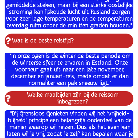
gemiddelde steken, maar bij een sterke oostelijke
stroming kan ijskoude lucht uit Rusland zorgen
voor zeer lage temperaturen en de temperaturen
overdag ruim onder de min tien graden houden."
Wat is de beste reistijd?
"In onze ogen is de winter de beste periode om
de winterse sfeer te ervaren in Estland. Onze
voorkeur gaat uit naar een late november,
december en januari-reis, mede omdat er dan
normaliter een pak sneeuw ligt."
Welke maaltijden zijn bij de reissom
inbegrepen?
"Bij Grensloos Genieten vinden wij het 'vrijheid-
blijheid' principe een belangrijk onderdeel van de
manier waarop wij reizen. Dus als het even kan
laten wij je vrij, zodat je zelf kan bepalen waar je