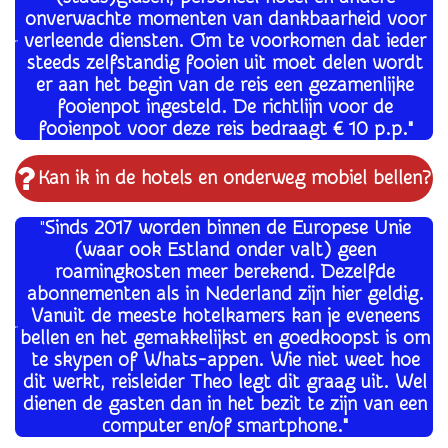
onverwachte momenten van dankbaarheid voor
verleende diensten. Om te voorkomen dat ieder
steeds zelfstandig fooien uit moet delen wordt
er aan het begin van de reis een gezamenlijke
fooienpot ingesteld. De richtlijn voor de
fooienpot voor deze reis bedraagt € 10 p.p."
Kan ik in de hotels en onderweg mobiel bellen?
"
Sinds 2017 worden binnen de Europese Unie
(waar ook Estland onder valt) geen
roamingkosten meer berekend. Dezelfde
abonnementen als in Nederland zijn hier geldig.
Vanuit de meeste hotelkamers kan je eveneens
bellen en het gemakkelijkst en goedkoopst is om
te skypen of Whats-appen. Wie niet weet hoe
dit werkt, reisleider Theo legt dit graag uit. Wel
dienen de gasten dan in het bezit te zijn van een
computer en/of smartphone."