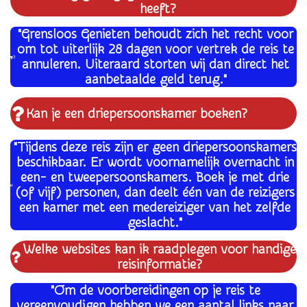
heeft?
"Grensloos Genieten behoudt zich het recht voor
om tot uiterlijk 28 dagen voor vertrek de reis te
annuleren. Uiteraard storten wij dan direct het
aanbetaalde geld terug."
Kan je een driepersoonskamer boeken?
"Tijdens deze reis zijn er geen driepersoonskamers
beschikbaar. Er wordt voornamelijk overnacht in
een- en tweepersoonskamers. Boek je met drie
(of vijf) personen, dan deelt één van de reizigers
een kamer met een medereiziger van het zelfde
geslacht."
Welke websites kan ik raadplegen voor handige
reisinformatie?
"Om de voorbereidingen op je reis te
vereenvoudigen hebben we een aantal links naar,