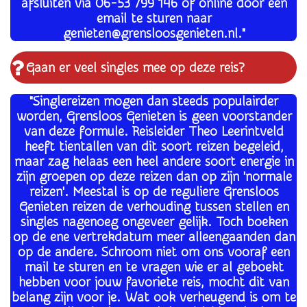
afsluiten via 06-53 799 146 of online door een
email te sturen naar
genieten@grensloosgenieten.nl."
Gaan er veel singles mee op deze reis?
"Singlereizen mogen dan steeds populairder
worden, Grensloos Genieten is geen voorstander
van deze formule. Reisleider Theo Leerintveld
heeft tientallen van dit soort reizen begeleid,
maar zag helaas een heel andere soort energie in
zijn groepen op deze reizen dan op zijn 'normale
reizen'. Meestal is o
p de reguliere Grensloos
Genieten reizen de verhouding tussen stellen en
singles nagenoeg ongeveer gelijk. Toch boeken
op de ene vertrekdatum meer alleengaanden dan
op de andere. Schroom niet om ons vooraf een
mail te sturen en te vragen wie er al geboekt
hebben voor jouw favoriete reis, mocht dit van
belang zijn voor je. Wat ook verheugend is om te