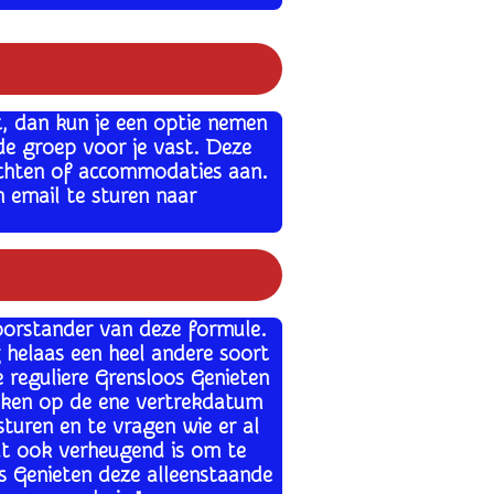
t, dan kun je een optie nemen
de groep voor je vast. Deze
luchten of accommodaties aan.
n email te sturen naar
oorstander van deze formule.
g helaas een heel andere soort
e reguliere Grensloos Genieten
oeken op de ene vertrekdatum
uren en te vragen wie er al
at ook verheugend is om te
oos Genieten deze alleenstaande