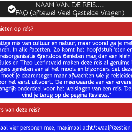
NAAM VAN DE REIS....
FAQ
(oftewel Veel Gestelde Vragen)
eten op reis
?
htige mix van cultuur en natuur, maar vooral ga je me
varen. In alle facetten. Zo komt het hoofdstuk 'eten 
 reisorganisatie Grensloos Genieten mag dan een klein 
rs Jules en Theo Leerintveld maken deze reis al geruime
izigers genieten van al het moois en bijzonders dat dez
s moet je daarentegen maar afwachten wie je reisleider
oor het eerst uitvoert. De meerwaarde van een ervar
elangrijk onderdeel voor het welslagen van een reis. D
vind je terug op de pagina Reviews."
s van deze reis?
aal vier personen mee, maximaal acht/twaalf/zestien 