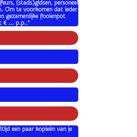
feurs, (stads)gidsen, personeel
n. Om te voorkomen dat ieder
een gezamenlijke fooienpot
€ ... p.p.."
tijd een paar kopieën van je