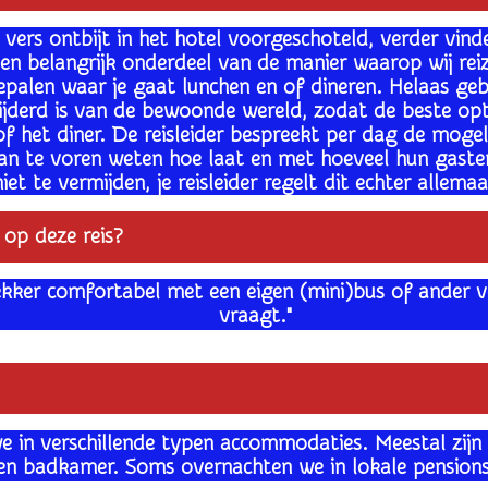
jk vers ontbijt in het hotel voorgeschoteld, verder vin
pe een belangrijk onderdeel van de manier waarop wij re
n bepalen waar je gaat lunchen en of dineren. Helaas g
jderd is van de bewoonde wereld, zodat de beste opt
f het diner. De reisleider bespreekt per dag de mogeli
an te voren weten hoe laat en met hoeveel hun gasten
niet te vermijden, je reisleider regelt dit echter allemaa
 op deze reis?
lekker comfortabel met een eigen (mini)bus of ander v
vraagt."
 in verschillende typen accommodaties. Meestal zijn h
gen badkamer. Soms overnachten we in lokale pension