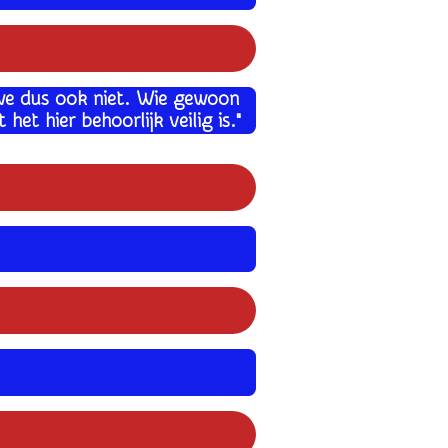
 we dus ook niet. Wie gewoon
et hier behoorlijk veilig is."