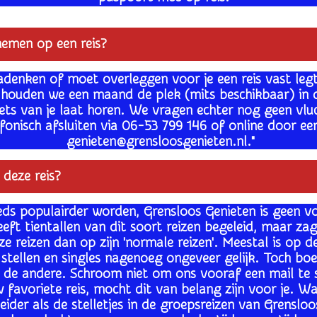
nemen op een reis?
adenken of moet overleggen voor je een reis vast leg
e houden we een maand de plek (mits beschikbaar) in 
niets van je laat horen. We vragen echter nog geen v
efonisch afsluiten via 06-53 799 146 of online door ee
genieten@grensloosgenieten.nl."
 deze reis?
eds populairder worden, Grensloos Genieten is geen v
eeft tientallen van dit soort reizen begeleid, maar za
ze reizen dan op zijn 'normale reizen'. Meestal is o
p d
 stellen en singles nagenoeg ongeveer gelijk. Toch b
de andere. Schroom niet om ons vooraf een mail te st
favoriete reis, mocht dit van belang zijn voor je. W
sleider als de stelletjes in de groepsreizen van Grensl