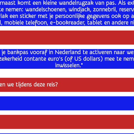
aast komt een kleine wandelrugzak van pas. Als ext
 nemen: wandelschoenen, windjack, zonnebril, reserve 
Plak een sticker met je persoonlijke gegevens ook op a
l, mobiele telefoon, e-bookreader, tablet en andere 
 je bankpas vooraf in Nederland te activeren naar wer
ekerheid contante euro’s (of US dollars) mee te nemen
inwisselen."
n we tijdens deze reis?
?