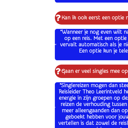
Kan ik ook eerst een optie 
"Wanneer je nog even wilt n
op een reis. Met een opti
vervalt automatisch als je 
Een optie kun je tel
Gaan er veel singles mee op
"Singlereizen mogen dan ste
Reisleider Theo Leerintveld h
energie in zijn groepen op de
reizen de verhouding tussen
meer alleengaanden dan op 
geboekt hebben voor jouw 
vertellen is dat zowel de rei