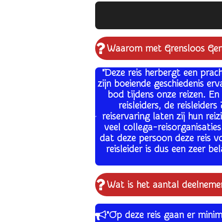
Waarom met Grensloos Geni
"Deze reis herbergt een prac
zijn boeiende geschiedenis er
bod tijdens onze reizen. En
reisleiders, de reisleide
reiservaring laten zij hun re
veel collega-reisorganisatie
dat deze persoon deze reis v
reisleider is dus een zeer b
Wat is het aantal deelnemer
"Op deze reis gaan er minim