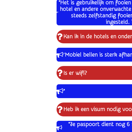
"Het is gebruikelijk om fooie
hotel en andere onverwachte
steeds zelfstandig fooie
ingesteld. 
Kan ik in de hotels en onde
"
Mobiel bellen is sterk afha
Is er wifi?
"
Heb ik een visum nodig voor
"Je paspoort dient nog 6 