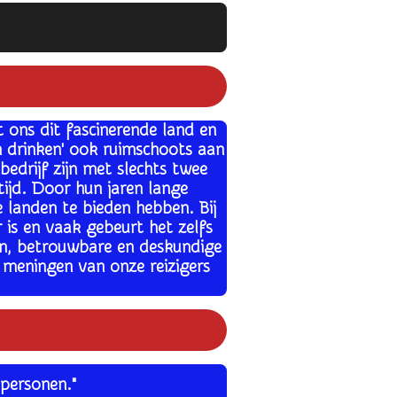
t ons dit fascinerende land en
en drinken' ook ruimschoots aan
bedrijf zijn met slechts twee
 tijd. Door hun jaren lange
e landen te bieden hebben. Bij
 is en vaak gebeurt het zelfs
en, betrouwbare en deskundige
e meningen van onze reizigers
personen."