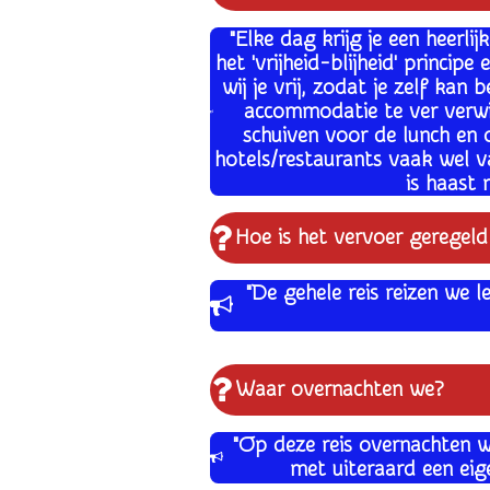
"Elke dag krijg je een heerli
het 'vrijheid-blijheid' princi
wij je vrij, zodat je zelf ka
accommodatie te ver verwi
schuiven voor de lunch en o
hotels/restaurants vaak wel v
is haast 
Hoe is het vervoer geregeld
"De gehele reis reizen we 
Waar overnachten we?
"Op deze reis overnachten we
met uiteraard een ei