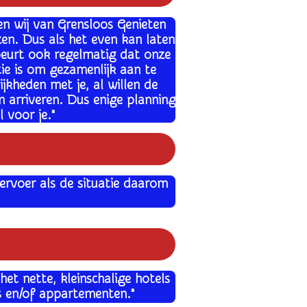
den wij van Grensloos Genieten
izen. Dus als het even kan laten
ebeurt ook regelmatig dat onze
ie is om gezamenlijk aan te
jkheden met je, al willen de
 arriveren. Dus enige planning
l voor je."
ervoer als de situatie daarom
et nette, kleinschalige hotels
s en/of appartementen."