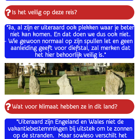
Is het veilig op deze reis?
"
Ja, al zijn er uiteraard ook plekken waar je beter
niet kan komen. En dat doen we dus ook niet.
Wie gewoon normaal op zijn spullen let en geen
aanleiding geeft voor diefstal, zal merken dat
het hier behoorlijk veilig is."
Wat voor klimaat hebben ze in dit land?
"Uiteraard zijn Engeland en Wales niet de
vakantiebestemmingen bij uitstek om te zonnen
op de stranden. Maar sowieso verschilt het