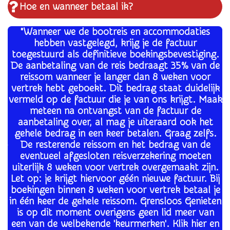
Hoe en wanneer betaal ik?
"Wanneer we de bootreis en accommodaties
hebben vastgelegd, krijg je de factuur
toegestuurd als definitieve boekingsbevestiging.
De aanbetaling van de reis bedraagt 35% van de
reissom wanneer je langer dan 8 weken voor
vertrek hebt geboekt. Dit bedrag staat duidelijk
vermeld op de factuur die je van ons krijgt. Maak
meteen na ontvangst van de factuur de
aanbetaling over, al mag je uiteraard ook het
gehele bedrag in een keer betalen. Graag zelfs.
De resterende reissom en het bedrag van de
eventueel afgesloten reisverzekering moeten
uiterlijk 8 weken voor vertrek overgemaakt zijn.
Let op: je krijgt hiervoor géén nieuwe factuur. Bij
boekingen binnen 8 weken voor vertrek betaal je
in één keer de gehele reissom.
Grensloos Genieten
is op dit moment overigens geen lid meer van
een van de welbekende 'keurmerken'. Klik hier en