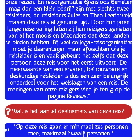
onze reizen. En reisorganisatie Grensloos Genieten
mag dan een klein bedrijf zijn met slechts twee
reisleiders, de reisleiders Jules en Theo Leerintveld
maken deze reis al geruime tijd. Door hun jaren
lange reiservaring laten zij hun reizigers genieten
van al het moois en bijzonders dat deze landen
te bieden hebben. Bij veel collega-reisorganisaties
moet je daarentegen maar afwachten wie je
reisleider is en vaak gebeurt het zelfs dat deze
persoon deze reis voor het eerst uitvoert. De
meerwaarde van een ervaren, betrouwbare en
deskundige reisleider is dus een zeer belangrijk
onderdeel voor het welslagen van een reis. De
meningen van onze reizigers vind je terug op de
pagina Reviews."
Wat is het aantal deelnemers van deze reis?
"Op deze reis gaan er minimaal zes personen
mee, maximaal twaalf personen."