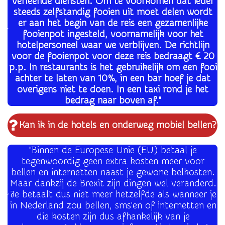
verleende diensten. Om te voorkomen dat ieder
steeds zelfstandig fooien uit moet delen wordt
er aan het begin van de reis een gezamenlijke
fooienpot ingesteld, voornamelijk voor het
hotelpersoneel waar we verblijven. De richtlijn
voor de fooienpot voor deze reis bedraagt € 20
p.p. In restaurants is het gebruikelijk om een fooi
achter te laten van 10%, in een bar hoef je dat
overigens niet te doen. In een taxi rond je het
bedrag naar boven af."
Kan ik in de hotels en onderweg mobiel bellen?
"Binnen de Europese Unie (EU) betaal je
tegenwoordig geen extra kosten meer voor
bellen en internetten naast je gewone belkosten.
Maar dankzij de Brexit zijn dingen wel veranderd.
Je betaalt dus niet meer hetzelfde als wanneer je
in Nederland zou bellen, sms'en of internetten en
die kosten zijn dus afhankelijk van je