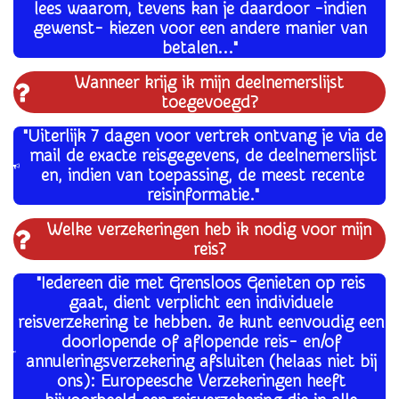
lees waarom, tevens kan je daardoor -indien
gewenst-
kiezen voor een andere manier van
betalen..."
Wanneer krijg ik mijn deelnemerslijst
toegevoegd?
"Uiterlijk 7 dagen voor vertrek ontvang je via de
mail de exacte reisgegevens, de deelnemerslijst
en, indien van toepassing, de meest recente
reisinformatie."
Welke verzekeringen heb ik nodig voor mijn
reis?
"Iedereen die met Grensloos Genieten op reis
gaat, dient verplicht een individuele
reisverzekering te hebben. Je kunt eenvoudig een
doorlopende of aflopende reis- en/of
annuleringsverzekering afsluiten (helaas niet bij
ons): Europeesche Verzekeringen heeft