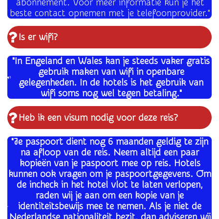
abonnement. Voor meer informatie kun je het
beste contact opnemen met je telefoonprovider."
Is er wifi?
"In Engeland en Wales kan je steeds vaker gratis
gebruik maken van wifi in openbare
gelegenheden. In de hotels is het gebruik van
wifi soms nog wel tegen betaling."
Heb ik een visum nodig voor deze reis?
"Je paspoort dient nog 6 maanden geldig te zijn
na afloop van de reis. Neem altijd een paar
kopieën van je paspoort mee op reis.
Hotels
kunnen ook vragen om je paspoortgegevens. Om
de incheck in het hotel vlot te laten verlopen,
raden wij je aan om een kopie van je
identiteitsbewijs mee te nemen. Als je niet de
Nederlandse nationaliteit bezit, dan adviseren wij