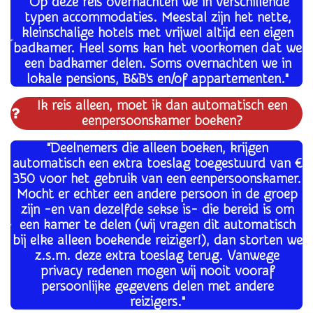
"Op deze reis overnachten we in verschillende
typen accommodaties. Meestal zijn het nette,
kleinschalige hotels met vrijwel altijd een eigen
badkamer. Heel soms kan het voorkomen dat we
een badkamer delen. Soms overnachten we in
lokale pensions, B&B's en/of appartementen."
Ik reis alleen, moet ik dan automatisch een
eenpersoonskamer boeken?
"Deelnemers die alleen boeken, krijgen
automatisch een extra toeslag toegestuurd van €
350 voor het gebruik van een eenpersoonskamer.
Mocht er echter een andere persoon in de groep
zijn -en van dezelfde sekse is- die bereid is om
een kamer te delen (wij vragen dit automatisch
bij elke alleen boekende
reiziger!), dan storten we
z.s.m. deze extra toeslag terug. Vanwege
privacy redenen mogen wij nooit vooraf
persoonlijke gegevens delen met andere
reizigers."