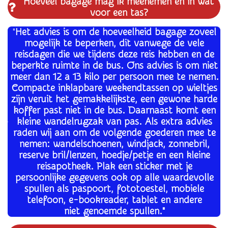
Hoeveel bagage mag ik meenemen en in wat
voor een tas?
"
Het advies is om de hoeveelheid bagage zoveel
mogelijk te beperken, dit vanwege de vele
reisdagen die we tijdens deze reis hebben en de
beperkte ruimte in de bus. Ons advies is om niet
meer dan 12 a 13 kilo per persoon mee te nemen.
Compacte inklapbare weekendtassen op wieltjes
zijn veruit het gemakkelijkste, een gewone harde
koffer past niet in de bus. Daarnaast komt een
kleine wandelrugzak van pas. Als extra advies
raden wij aan om de volgende goederen mee te
nemen: wandelschoenen, windjack, zonnebril,
reserve bril/lenzen, hoedje/petje en een kleine
reisapotheek. Plak een sticker met je
persoonlijke gegevens ook op alle waardevolle
spullen als paspoort, fototoestel, mobiele
telefoon, e-bookreader, tablet en andere
niet genoemde spullen
.
"