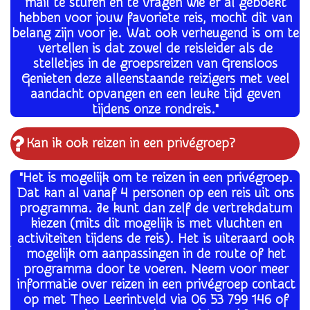
mail te sturen en te vragen wie er al geboekt
hebben voor jouw favoriete reis, mocht dit van
belang zijn voor je. Wat ook verheugend is om te
vertellen is dat zowel de reisleider als de
stelletjes in de groepsreizen van Grensloos
Genieten deze alleenstaande reizigers met veel
aandacht opvangen en een leuke tijd geven
tijdens onze rondreis."
Kan ik ook reizen in een privégroep?
"Het is mogelijk om te reizen in een privégroep.
Dat kan al vanaf 4 personen op een reis uit ons
programma. Je kunt dan zelf de vertrekdatum
kiezen (mits dit mogelijk is met vluchten en
activiteiten tijdens de reis). Het is uiteraard ook
mogelijk om aanpassingen in de route of het
programma door te voeren. Neem voor meer
informatie over reizen in een privégroep contact
op met Theo Leerintveld via 06 53 799 146 of