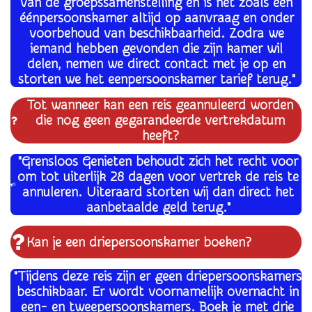
van de groepssamenstelling en is net zoals een
éénpersoonskamer altijd op aanvraag en onder
voorbehoud van beschikbaarheid. Zodra we
iemand hebben gevonden die zijn kamer wil
delen, nemen we direct contact met je op en
storten we het eenpersoonskamer tarief terug."
Tot wanneer kan een reis geannuleerd worden
die nog geen gegarandeerde vertrekdatum
heeft?
"Grensloos Genieten behoudt zich het recht voor
om tot uiterlijk 28 dagen voor vertrek de reis te
annuleren. Uiteraard storten wij dan direct het
aanbetaalde geld terug."
Kan je een driepersoonskamer boeken?
"Tijdens deze reis zijn er geen driepersoonskamers
beschikbaar. Er wordt voornamelijk overnacht in
een- en tweepersoonskamers. Boek je met drie