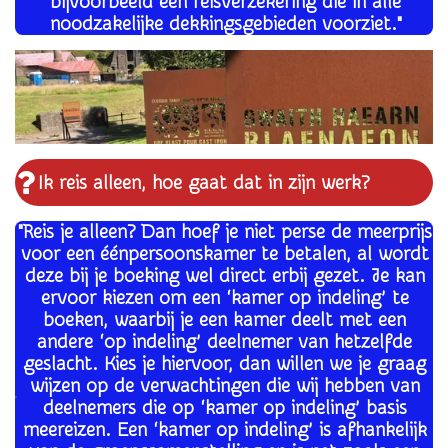
bijvoorbeeld een reisverzekering die in alle
noodzakelijke dekkingsgebieden voorziet."
Ik reis alleen, hoe gaat dat in zijn werk?
"Reis je alleen? Dan hoef je niet perse de meerprijs
voor een éénpersoonskamer te betalen, al wordt
deze bij je boeking wel direct erbij gezet. Je kan
ervoor kiezen om een ‘kamer op indeling’ te
boeken, waarbij je een kamer deelt met een
andere ‘op indeling’ deelnemer van hetzelfde
geslacht. Kies je hiervoor, dan willen we je graag
wijzen op de verwachtingen die wij hebben van
deelnemers die op ‘kamer op indeling’ basis
meereizen.
Een ‘kamer op indeling’ is afhankelijk