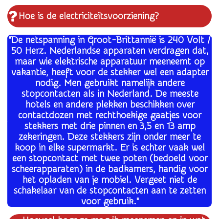
Hoe is de electriciteitsvoorziening?
"De netspanning in Groot-Brittannië is 240 Volt /
50 Herz. Nederlandse apparaten verdragen dat,
maar wie elektrische apparatuur meeneemt op
vakantie, heeft voor de stekker wel een adapter
nodig. M
en gebruikt namelijk andere
stopcontacten als in Nederland. De meeste
hotels en andere plekken beschikken over
contactdozen met rechthoekige gaatjes voor
stekkers met drie pinnen en 3,5 en 13 amp
zekeringen. Deze stekkers zijn onder meer te
koop in elke supermarkt. Er is echter vaak wel
een stopcontact met twee poten (bedoeld voor
scheerapparaten) in de badkamers, handig voor
het opladen van je mobiel. Vergeet niet de
schakelaar van de stopcontacten aan te zetten
voor gebruik."