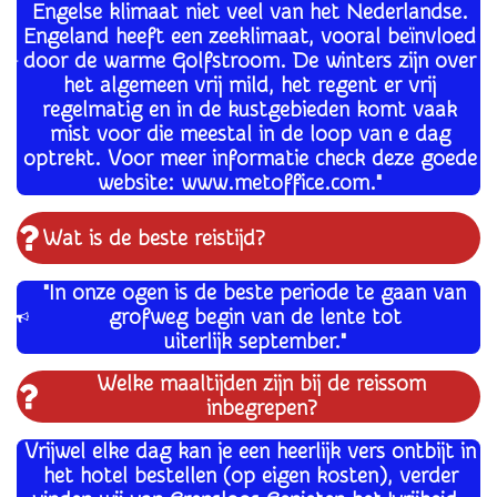
Engelse klimaat niet veel van het Nederlandse.
Engeland heeft een zeeklimaat, vooral beïnvloed
door de warme Golfstroom. De winters zijn over
het algemeen vrij mild, het regent er vrij
regelmatig en in de kustgebieden komt vaak
mist voor die meestal in de loop van e dag
optrekt.
Voor meer informatie check deze goede
website: www.metoffice.com."
Wat is de beste reistijd?
"In onze ogen is de beste periode te gaan van
grofweg begin van de lente tot
uiterlijk september.
"
Welke maaltijden zijn bij de reissom
inbegrepen?
Vrijwel elke dag kan je een heerlijk vers ontbijt in
het hotel bestellen (op eigen kosten), verder