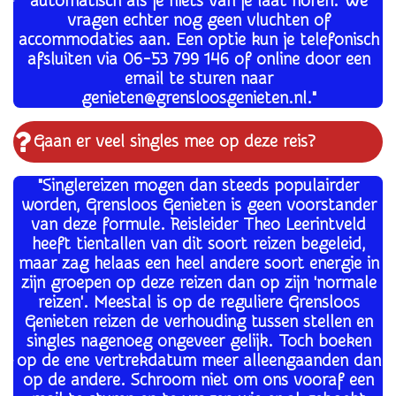
automatisch als je niets van je laat horen. We
vragen echter nog geen vluchten of
accommodaties aan. Een optie kun je telefonisch
afsluiten via 06-53 799 146 of online door een
email te sturen naar
genieten@grensloosgenieten.nl."
Gaan er veel singles mee op deze reis?
"Singlereizen mogen dan steeds populairder
worden, Grensloos Genieten is geen voorstander
van deze formule. Reisleider Theo Leerintveld
heeft tientallen van dit soort reizen begeleid,
maar zag helaas een heel andere soort energie in
zijn groepen op deze reizen dan op zijn 'normale
reizen'. Meestal is o
p de reguliere Grensloos
Genieten reizen de verhouding tussen stellen en
singles nagenoeg ongeveer gelijk. Toch boeken
op de ene vertrekdatum meer alleengaanden dan
op de andere. Schroom niet om ons vooraf een