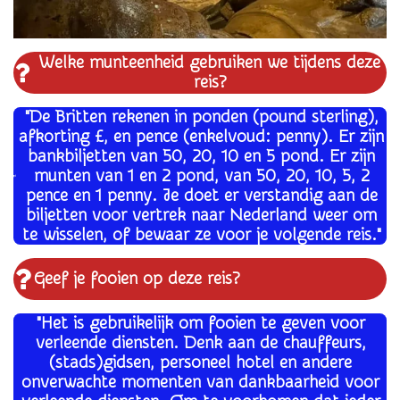
Welke munteenheid gebruiken we tijdens deze
reis?
"
De Britten rekenen in ponden (pound sterling),
afkorting £, en pence (enkelvoud: penny). Er zijn
bankbiljetten van 50, 20, 10 en 5 pond. Er zijn
munten van 1 en 2 pond, van 50, 20, 10, 5, 2
pence en 1 penny. Je doet er verstandig aan de
biljetten voor vertrek naar Nederland weer om
te wisselen, of bewaar ze voor je volgende reis."
Geef je fooien op deze reis?
"Het is gebruikelijk om fooien te geven voor
verleende diensten. Denk aan de chauffeurs,
(stads)gidsen, personeel hotel en andere
onverwachte momenten van dankbaarheid voor