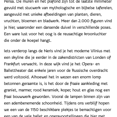
Pensa. De muren en het plafond zijn tot de laatste millimeter
gevuld met stucwerk van mythologische en bijbelse taferelen,
aangevuld met unieke afbeeldingen van planten, dieren,
vruchten, bloemen en bladwerk. Meer dan 2.000 figuren vind
je hier, waaronder een dansende duivel in verschillende poses.
Een ware lust voor het oog is de reusachtige kroonluchter
die onder de koepel hangt.
Iets verderop langs de Neris vind je het moderne Vilnius met
een skyline die je eerder in de zakendistricten van Londen of
Frankfurt verwacht. In deze wijk vind je het Opera- en
Ballettheater dat enkele jaren voor de Russische overdracht
werd voltooid. Alhoewel het in wezen een enorm lomp
betonnen geraamte is, is het door de fraaie aankleding met
graniet, marmer, rood keramiek, koper, hout en glas nog een
fraai bouwwerk geworden. Vooral de lampen binnen zijn van
een adembenemende schoonheid. Tijdens ons verblijf hopen
we een van de 1150 beschikbare plekjes te bemachtigen voor
een van de vele ballet en operavoortellingen die hier met