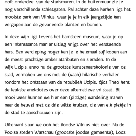
ooit onderdeel van de stadsmuren, in de buitenmuur zie je
nog verschillende schietgaten. Pal achter deze kerken ligt het
mooiste park van Vilnius, waar je je in elk jaargetijde kan
vergapen aan de gevarieerde planten en bomen.
In deze wijk ligt tevens het barnsteen museum, waar je op
een interessante manier uitleg krijgt over het versteende
hars. Een verdieping hoger kan je je helemaal suf kopen aan
de meest prachtige amber attributen en sieraden. In de
wijk Uzipis, anno nu de grootste kunstenaarskolonie van de
stad, vermaken we ons met de (vaak) hilarische verhalen
rondom het ontstaan van de republiek Uzipis. Gids Theo kent
de leukste anekdotes over deze alternatieve vrijstaat. Bij
mooi weer kunnen we hier een (pittige) wandeling maken
naar de heuvel met de drie witte kruizen, die van elk plekje in
de stad te aanschouwen zijn.
Uiteraard slaan we ook het Joodse Vilnius niet over. Na de
Poolse steden Warschau (grootste joodse gemeente), Lodz