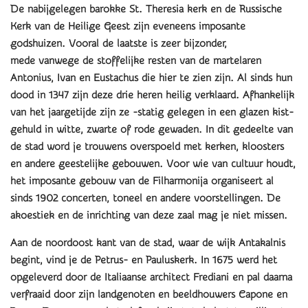
De nabijgelegen barokke St. Theresia kerk en de Russische
Kerk van de Heilige Geest zijn eveneens imposante
godshuizen. Vooral de laatste is zeer bijzonder,
mede vanwege de stoffelijke resten van de martelaren
Antonius, Ivan en Eustachus die hier te zien zijn. Al sinds hun
dood in 1347 zijn deze drie heren heilig verklaard. Afhankelijk
van het jaargetijde zijn ze -statig gelegen in een glazen kist-
gehuld in witte, zwarte of rode gewaden. In dit gedeelte van
de stad word je trouwens overspoeld met kerken, kloosters
en andere geestelijke gebouwen. Voor wie van cultuur houdt,
het imposante gebouw van de Filharmonija organiseert al
sinds 1902 concerten, toneel en andere voorstellingen. De
akoestiek en de inrichting van deze zaal mag je niet missen.
Aan de noordoost kant van de stad, waar de wijk Antakalnis
begint, vind je de Petrus- en Pauluskerk. In 1675 werd het
opgeleverd door de Italiaanse architect Frediani en pal daarna
verfraaid door zijn landgenoten en beeldhouwers Capone en