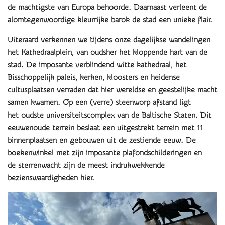
de machtigste van Europa behoorde. Daarnaast verleent de
alomtegenwoordige kleurrijke barok de stad een unieke flair.
Uiteraard verkennen we tijdens onze dagelijkse wandelingen
het Kathedraalplein, van oudsher het kloppende hart van de
stad. De imposante verblindend witte kathedraal, het
Bisschoppelijk paleis, kerken, kloosters en heidense
cultusplaatsen verraden dat hier wereldse en geestelijke macht
samen kwamen. Op een (verre) steenworp afstand ligt
het oudste universiteitscomplex van de Baltische Staten. Dit
eeuwenoude terrein beslaat een uitgestrekt terrein met 11
binnenplaatsen en gebouwen uit de zestiende eeuw. De
boekenwinkel met zijn imposante plafondschilderingen en
de sterrenwacht zijn de meest indrukwekkende
bezienswaardigheden hier.