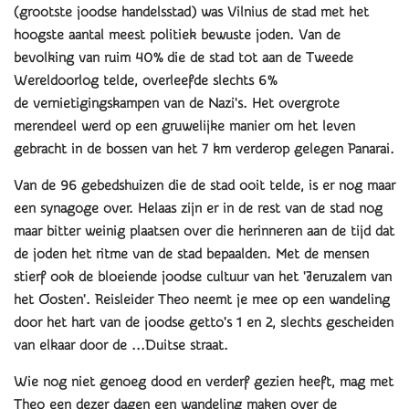
(grootste joodse handelsstad) was Vilnius de stad met het
hoogste aantal meest politiek bewuste joden. Van de
bevolking van ruim 40% die de stad tot aan de Tweede
Wereldoorlog telde, overleefde slechts 6%
de vernietigingskampen van de Nazi's. Het overgrote
merendeel werd op een gruwelijke manier om het leven
gebracht in de bossen van het 7 km verderop gelegen Panarai.
Van de 96 gebedshuizen die de stad ooit telde, is er nog maar
een synagoge over. Helaas zijn er in de rest van de stad nog
maar bitter weinig plaatsen over die herinneren aan de tijd dat
de joden het ritme van de stad bepaalden. Met de mensen
stierf ook de bloeiende joodse cultuur van het 'Jeruzalem van
het Oosten'. Reisleider Theo neemt je mee op een wandeling
door het hart van de joodse getto's 1 en 2, slechts gescheiden
van elkaar door de ...Duitse straat.
Wie nog niet genoeg dood en verderf gezien heeft, mag met
Theo een dezer dagen een wandeling maken over de