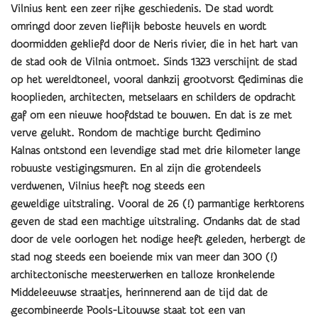
Vilnius kent een zeer rijke geschiedenis. De stad wordt
omringd door zeven lieflijk beboste heuvels en wordt
doormidden gekliefd door de Neris rivier, die in het hart van
de stad ook de Vilnia ontmoet. Sinds 1323 verschijnt de stad
op het wereldtoneel, vooral dankzij grootvorst Gediminas die
kooplieden, architecten, metselaars en schilders de opdracht
gaf om een nieuwe hoofdstad te bouwen. En dat is ze met
verve gelukt. Rondom de machtige burcht Gedimino
Kalnas ontstond een levendige stad met drie kilometer lange
robuuste vestigingsmuren. En al zijn die grotendeels
verdwenen, Vilnius heeft nog steeds een
geweldige uitstraling. Vooral de 26 (!) parmantige kerktorens
geven de stad een machtige uitstraling. Ondanks dat de stad
door de vele oorlogen het nodige heeft geleden, herbergt de
stad nog steeds een boeiende mix van meer dan 300 (!)
architectonische meesterwerken en talloze kronkelende
Middeleeuwse straatjes, herinnerend aan de tijd dat de
gecombineerde Pools-Litouwse staat tot een van