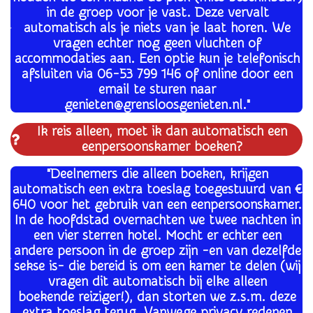
in de groep voor je vast. Deze vervalt
automatisch als je niets van je laat horen. We
vragen echter nog geen vluchten of
accommodaties aan. Een optie kun je telefonisch
afsluiten via 06-53 799 146 of online door een
email te sturen naar
genieten@grensloosgenieten.nl."
Ik reis alleen, moet ik dan automatisch een
eenpersoonskamer boeken?
"Deelnemers die alleen boeken, krijgen
automatisch een extra toeslag toegestuurd van €
640 voor het gebruik van een eenpersoonskamer.
In de hoofdstad overnachten we twee nachten in
een vier sterren hotel. Mocht er echter een
andere persoon in de groep zijn -en van dezelfde
sekse is- die bereid is om een kamer te delen (wij
vragen dit automatisch bij elke alleen
boekende
reiziger!), dan storten we z.s.m. deze
extra toeslag terug. Vanwege privacy redenen