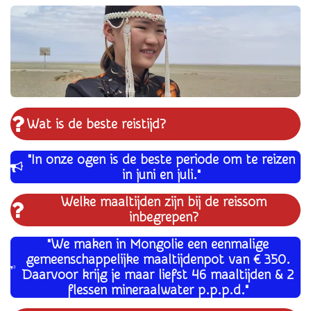
Wat is de beste reistijd?
"In onze ogen is de beste periode om te reizen
in juni en juli."
Welke maaltijden zijn bij de reissom
inbegrepen?
"We maken in Mongolie een eenmalige
gemeenschappelijke maaltijdenpot van € 350.
Daarvoor krijg je maar liefst 46 maaltijden & 2
flessen mineraalwater p.p.p.d."