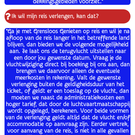
dekkingsgebieden voorziet."
Ik wil mijn reis verlengen, kan dat?
"Ga je met Grensloos Genieten op reis en wil je na
afloop van de reis langer in het betreffende land
blijven, dan bieden we de volgende mogelijkheid
aan. Je laat ons de terugvlucht uitstellen naar
een door jou gewenste datum. Vraag je de
vluchtwijziging direct bij boeking bij ons aan, dan
brengen we daarvoor alleen de eventuele
meerkosten in rekening. Valt de gewenste
verlenging buiten de geldigheidsduur van het
ticket, of geldt er een toeslag op de vlucht, dan
moeten we naast de administratiekosten een
hoger tarief, dat door de luchtvaartmaatschappij
wordt opgelegd, berekenen. Voor beide vormen
van de verlenging geldt altijd dat de vlucht en/of
accommodatie op aanvraag zijn. Eerder vertrek,
voor aanvang van de reis, is niet in alle gevallen