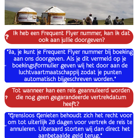
Ik heb een Frequent Flyer nummer, kan ik dat
ook aan jullie doorgeven?
"Ja, je kunt je Frequent Flyer nummer bij boeking
aan ons doorgeven. Als je dit vermeld op je
boekingsformulier geven wij het door aan de
luchtvaartmaatschappij zodat je punten
automatisch bijgeschreven worden."
Tot wanneer kan een reis geannuleerd worden
die nog geen gegarandeerde vertrekdatum
heeft?
"Grensloos Genieten behoudt zich het recht voor
om tot uiterlijk 28 dagen voor vertrek de reis te
annuleren. Uiteraard storten wij dan direct het
aanbetaalde geld terug."