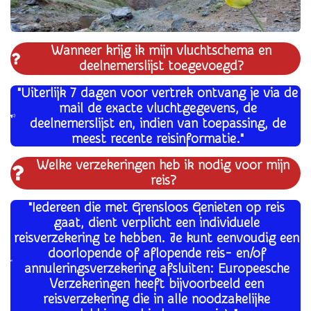
Wanneer krijg ik mijn vluchtschema en
deelnemerslijst toegevoegd?
"Uiterlijk 7 dagen voor vertrek ontvang je via de
mail de exacte vluchtgegevens, de
deelnemerslijst en, indien van toepassing, de
meest recente reisinformatie."
Welke verzekeringen heb ik nodig voor mijn
reis?
"Iedereen die met Grensloos Genieten op reis
gaat, dient verplicht een individuele
reisverzekering te hebben. Je kunt eenvoudig een
doorlopende of aflopende reis- en/of
annuleringsverzekering afsluiten: Europeesche
Verzekeringen heeft bijvoorbeeld een
reisverzekering die in alle noodzakelijke