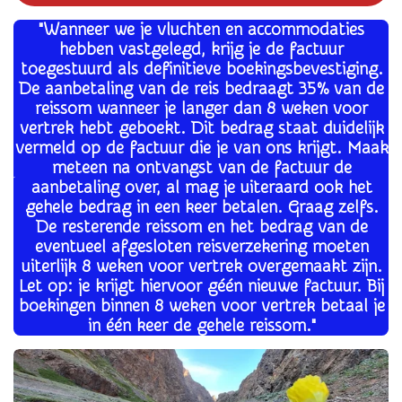
"Wanneer we je vluchten en accommodaties
hebben vastgelegd, krijg je de factuur
toegestuurd als definitieve boekingsbevestiging.
De aanbetaling van de reis bedraagt 35% van de
reissom wanneer je langer dan 8 weken voor
vertrek hebt geboekt. Dit bedrag staat duidelijk
vermeld op de factuur die je van ons krijgt. Maak
meteen na ontvangst van de factuur de
aanbetaling over, al mag je uiteraard ook het
gehele bedrag in een keer betalen. Graag zelfs.
De resterende reissom en het bedrag van de
eventueel afgesloten reisverzekering moeten
uiterlijk 8 weken voor vertrek overgemaakt zijn.
Let op: je krijgt hiervoor géén nieuwe factuur. Bij
boekingen binnen 8 weken voor vertrek betaal je
in één keer de gehele reissom."