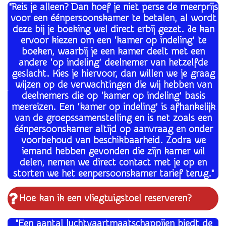
"Reis je alleen? Dan hoef je niet perse de meerprijs
voor een éénpersoonskamer te betalen, al wordt
deze bij je boeking wel direct erbij gezet. Je kan
ervoor kiezen om een ‘kamer op indeling’ te
boeken, waarbij je een kamer deelt met een
andere ‘op indeling’ deelnemer van hetzelfde
geslacht. Kies je hiervoor, dan willen we je graag
wijzen op de verwachtingen die wij hebben van
deelnemers die op ‘kamer op indeling’ basis
meereizen.
Een ‘kamer op indeling’ is afhankelijk
van de groepssamenstelling en is net zoals een
éénpersoonskamer altijd op aanvraag en onder
voorbehoud van beschikbaarheid. Zodra we
iemand hebben gevonden die zijn kamer wil
delen, nemen we direct contact met je op en
storten we het eenpersoonskamer tarief terug."
Hoe kan ik een vliegtuigstoel reserveren?
"Een aantal luchtvaartmaatschappijen biedt de