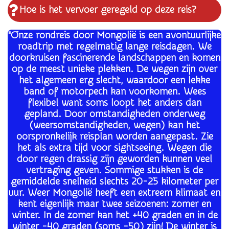
Hoe is het vervoer geregeld op deze reis?
"Onze rondreis door Mongolië is een avontuurlijke
roadtrip met regelmatig lange reisdagen. We
doorkruisen fascinerende landschappen en komen
op de meest unieke plekken. De wegen zijn over
het algemeen erg slecht, waardoor een lekke
band of motorpech kan voorkomen. Wees
flexibel want soms loopt het anders dan
gepland. Door omstandigheden onderweg
(weersomstandigheden, wegen) kan het
oorspronkelijk reisplan worden aangepast. Zie
het als extra tijd voor sightseeing. Wegen die
door regen drassig zijn geworden kunnen veel
vertraging geven. Sommige stukken is de
gemiddelde snelheid slechts 20-25 kilometer per
uur. Weer Mongolië heeft een extreem klimaat en
kent eigenlijk maar twee seizoenen: zomer en
winter. In de zomer kan het +40 graden en in de
winter -40 graden (soms -50) zijn! De winter is