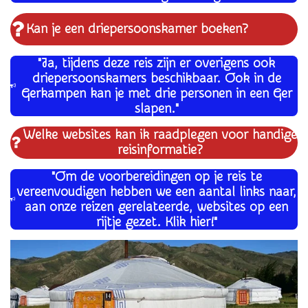
Kan je een driepersoonskamer boeken?
"Ja, tijdens deze reis zijn er overigens ook
driepersoonskamers beschikbaar. Ook in de
Gerkampen kan je met drie personen in een Ger
slapen."
Welke websites kan ik raadplegen voor handige
reisinformatie?
"Om de voorbereidingen op je reis te
vereenvoudigen hebben we een aantal links naar,
aan onze reizen gerelateerde, websites op een
rijtje gezet. Klik hier!"