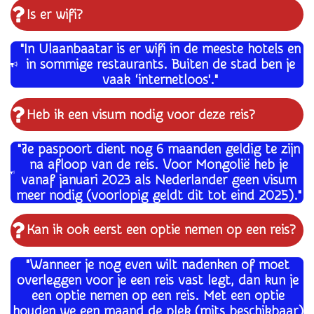
Is er wifi?
"In Ulaanbaatar is er wifi in de meeste hotels en
in sommige restaurants. Buiten de stad ben je
vaak ‘internetloos'."
Heb ik een visum nodig voor deze reis?
"Je paspoort dient nog 6 maanden geldig te zijn
na afloop van de reis. Voor Mongolië heb je
vanaf januari 2023 als Nederlander geen visum
meer nodig (voorlopig geldt dit tot eind 2025)."
Kan ik ook eerst een optie nemen op een reis?
"Wanneer je nog even wilt nadenken of moet
overleggen voor je een reis vast legt, dan kun je
een optie nemen op een reis. Met een optie
houden we een maand de plek (mits beschikbaar)