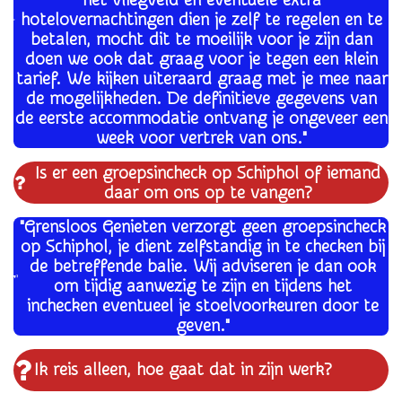
het vliegveld en eventuele extra
hotelovernachtingen dien je zelf te regelen en te
betalen, mocht dit te moeilijk voor je zijn dan
doen we ook dat graag voor je tegen een klein
tarief. We kijken uiteraard graag met je mee naar
de mogelijkheden. De definitieve gegevens van
de eerste accommodatie ontvang je ongeveer een
week voor vertrek van ons."
Is er een groepsincheck op Schiphol of iemand
daar om ons op te vangen?
"Grensloos Genieten verzorgt geen groepsincheck
op Schiphol, je dient zelfstandig in te checken bij
de betreffende balie. Wij adviseren je dan ook
om tijdig aanwezig te zijn en tijdens het
inchecken eventueel je stoelvoorkeuren door te
geven."
Ik reis alleen, hoe gaat dat in zijn werk?