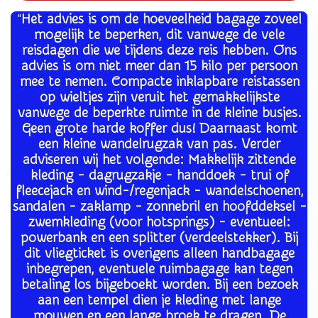
"
Het advies is om de hoeveelheid bagage zoveel
mogelijk te beperken, dit vanwege de vele
reisdagen die we tijdens deze reis hebben. Ons
advies is om niet meer dan 15 kilo per persoon
mee te nemen. Compacte inklapbare reistassen
op wieltjes zijn veruit het gemakkelijkste
vanwege de beperkte ruimte in de kleine busjes.
Geen grote harde koffer dus! Daarnaast komt
een kleine wandelrugzak van pas. Verder
adviseren wij het volgende: Makkelijk zittende
kleding - dagrugzakje - handdoek - trui of
fleecejack en wind-/regenjack - wandelschoenen,
sandalen - zaklamp - zonnebril en hoofddeksel -
zwemkleding (voor hotsprings) - eventueel:
powerbank en een splitter (verdeelstekker). Bij
dit vliegticket is overigens alleen handbagage
inbegrepen, eventuele ruimbagage kan tegen
betaling los bijgeboekt worden. Bij een bezoek
aan een tempel dien je kleding met lange
mouwen en een lange broek te dragen. De