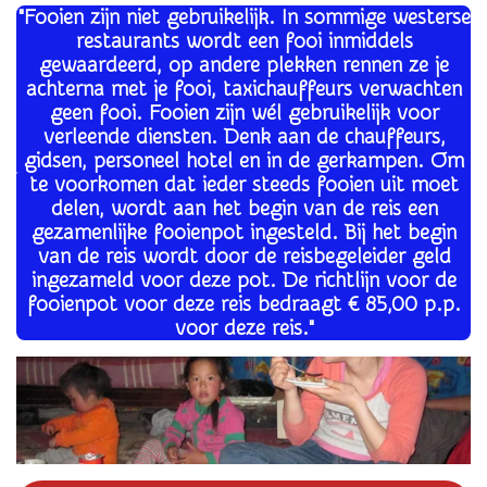
"Fooien zijn niet gebruikelijk. In sommige westerse
restaurants wordt een fooi inmiddels
gewaardeerd, op andere plekken rennen ze je
achterna met je fooi, taxichauffeurs verwachten
geen fooi. Fooien zijn wél gebruikelijk voor
verleende diensten. Denk aan de chauffeurs,
gidsen, personeel hotel en in de gerkampen. Om
te voorkomen dat ieder steeds fooien uit moet
delen, wordt aan het begin van de reis een
gezamenlijke fooienpot ingesteld. Bij het begin
van de reis wordt door de reisbegeleider geld
ingezameld voor deze pot. De richtlijn voor de
fooienpot voor deze reis bedraagt € 85,00 p.p.
voor deze reis."