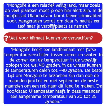
"Mongolië is een relatief veilig land, maar zoals
op veel plaatsen moet je ook hier alert zijn. In de
hoofdstad Ulaanbataar komt kleine criminaliteit
voor. Aangeraden wordt om daar ’s nachts een
taxi naar je verblijfplaats te nemen."
Wat voor klimaat kunnen we verwachten?
"
Mongolië heeft een landklimaat met forse
temperatuurverschillen tussen zomer en winter. In
de zomer kan de temperatuur in de woestijn
oplopen tot wel 40 graden, in de winter kunnen
de temperaturen dalen tot -40 graden. De beste
tijd om Mongolië te bezoeken zijn dan ook de
maanden juni tot en met september de beste
maanden om een reis naar dit land te maken. De
hoofdstad Ulaanbaatar heeft in deze maanden
een aangename temperatuur van 20 tot 25
graden."