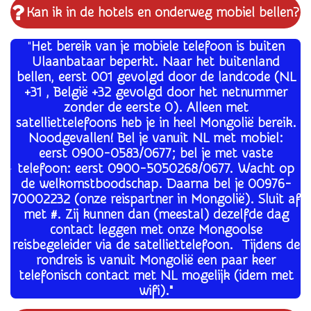
Kan ik in de hotels en onderweg mobiel bellen?
"
Het bereik van je mobiele telefoon is buiten
Ulaanbataar beperkt. Naar het buitenland
bellen, eerst 001 gevolgd door de landcode (NL
+31 , België +32 gevolgd door het netnummer
zonder de eerste 0). Alleen met
satelliettelefoons heb je in heel Mongolië bereik.
Noodgevallen! Bel je vanuit NL met mobiel:
eerst 0900-0583/0677; bel je met vaste
telefoon: eerst 0900-5050268/0677. Wacht op
de welkomstboodschap. Daarna bel je 00976-
70002232 (onze reispartner in Mongolië). Sluit af
met #. Zij kunnen dan (meestal) dezelfde dag
contact leggen met onze Mongoolse
reisbegeleider via de satelliettelefoon. Tijdens de
rondreis is vanuit Mongolië een paar keer
telefonisch contact met NL mogelijk (idem met
wifi)."