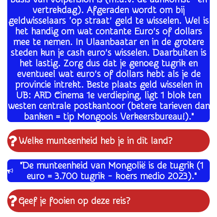
vertrekdag). Afgeraden wordt om bij
geldwisselaars ‘op straat’ geld te wisselen. Wel is
het handig om wat contante Euro’s of dollars
mee te nemen. In Ulaanbaatar en in de grotere
steden kun je cash euro’s wisselen. Daarbuiten is
het lastig. Zorg dus dat je genoeg tugrik en
eventueel wat euro’s of dollars hebt als je de
provincie intrekt. Beste plaats geld wisselen in
UB: ARD Cinema 1e verdieping, ligt 1 blok ten
westen centrale postkantoor (betere tarieven dan
banken = tip Mongools Verkeersbureau!)."
Welke munteenheid heb je in dit land?
"De munteenheid van Mongolië is de tugrik (1
euro = 3.700 tugrik - koers medio 2023)."
Geef je fooien op deze reis?