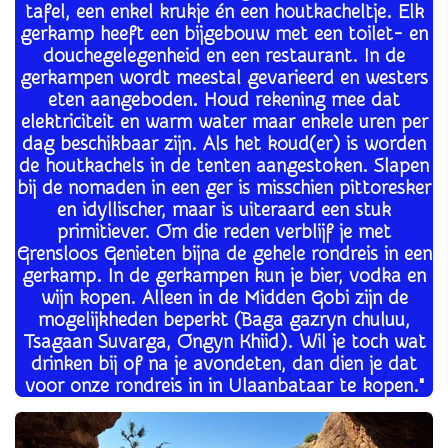
tafel, een enkel krukje én een houtkacheltje. Elk
gerkamp heeft een bijgebouw met een toilet- en
douchegelegenheid en een restaurant. In de
gerkampen wordt meestal gevarieerd en westers
eten aangeboden. Houd rekening mee dat
elektriciteit en warm water maar enkele uren per
dag beschikbaar zijn. Als het koud(er) is worden
de houtkachels in de tenten aangestoken. Slapen
bij de nomaden in een ger is misschien pittoresker
en idyllischer, maar is uiteraard een stuk
primitiever. Om die reden verblijf je met
Grensloos Genieten bijna de gehele rondreis in een
gerkamp. In de gerkampen kun je bier, vodka en
wijn kopen. Alleen in de Midden Gobi zijn de
mogelijkheden beperkt (Baga gazryn chuluu,
Tsagaan Suvarga, Ongyn Khiid). Wil je toch wat
drinken bij of na je avondeten, dan dien je dat
voor onze rondreis in in Ulaanbataar te kopen."