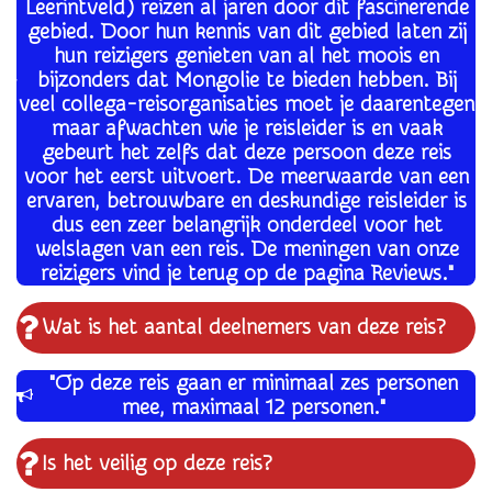
Leerintveld) reizen al jaren door dit fascinerende
gebied. Door hun kennis van dit gebied laten zij
hun reizigers genieten van al het moois en
bijzonders dat Mongolie te bieden hebben. Bij
veel collega-reisorganisaties moet je daarentegen
maar afwachten wie je reisleider is en vaak
gebeurt het zelfs dat deze persoon deze reis
voor het eerst uitvoert. De meerwaarde van een
ervaren, betrouwbare en deskundige reisleider is
dus een zeer belangrijk onderdeel voor het
welslagen van een reis. De meningen van onze
reizigers vind je terug op de pagina Reviews."
Wat is het aantal deelnemers van deze reis?
"Op deze reis gaan er minimaal zes personen
mee, maximaal 12 personen."
Is het veilig op deze reis?