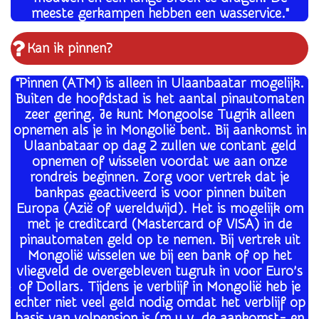
meeste gerkampen hebben een wasservice."
Kan ik pinnen?
"Pinnen (ATM) is alleen in Ulaanbaatar mogelijk.
Buiten de hoofdstad is het aantal pinautomaten
zeer gering. Je kunt Mongoolse Tugrik alleen
opnemen als je in Mongolië bent. Bij aankomst in
Ulaanbataar op dag 2 zullen we contant geld
opnemen of wisselen voordat we aan onze
rondreis beginnen. Zorg voor vertrek dat je
bankpas geactiveerd is voor pinnen buiten
Europa (Azië of wereldwijd). Het is mogelijk om
met je creditcard (Mastercard of VISA) in de
pinautomaten geld op te nemen. Bij vertrek uit
Mongolië wisselen we bij een bank of op het
vliegveld de overgebleven tugruk in voor Euro’s
of Dollars. Tijdens je verblijf in Mongolië heb je
echter niet veel geld nodig omdat het verblijf op
basis van volpension is (m.u.v. de aankomst- en