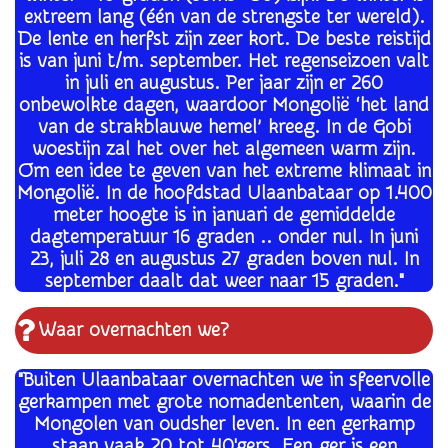
extreem lang (één van de strengste ter wereld).
De lente en herfst zijn zeer kort. De beste reistijd
is van juni t/m. september. Het regenseizoen valt
in juli en augustus. Per jaar zijn er 260
onbewolkte dagen, waardoor Mongolië ‘het land
van de strakblauwe hemel’ kreeg. In de Gobi
woestijn zal het over het algemeen warm zijn.
Om een idee te geven van het extreme klimaat in
Mongolië. In de hoofdstad Ulaanbataar op 1.400
meter hoogte is in januari de gemiddelde
dagtemperatuur 16 graden .. onder nul. In juni
23, juli 28 en augustus 27 graden boven nul. In
september daalt dat weer naar 15 graden."
Waar overnachten we?
"Buiten Ulaanbataar overnachten we in sfeervolle
gerkampen met grote nomadententen, waarin de
Mongolen van oudsher leven. In een gerkamp
staan vaak 20 tot 40'gers. Een ger is een