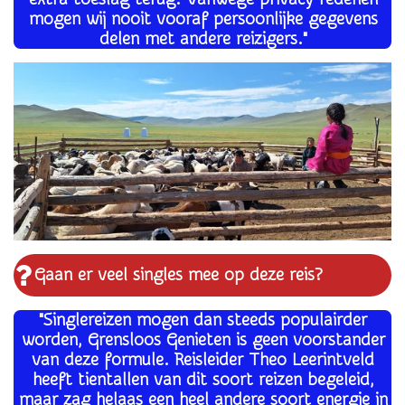
mogen wij nooit vooraf persoonlijke gegevens
delen met andere reizigers."
Gaan er veel singles mee op deze reis?
"Singlereizen mogen dan steeds populairder
worden, Grensloos Genieten is geen voorstander
van deze formule. Reisleider Theo Leerintveld
heeft tientallen van dit soort reizen begeleid,
maar zag helaas een heel andere soort energie in