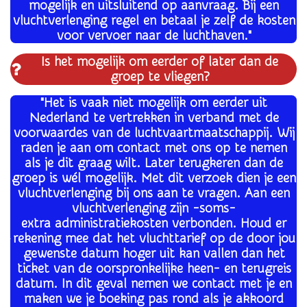
mogelijk en uitsluitend op aanvraag. Bij een
vluchtverlenging regel en betaal je zelf de kosten
voor vervoer naar de luchthaven."
Is het mogelijk om eerder of later dan de
groep te vliegen?
"Het is vaak niet mogelijk om eerder uit
Nederland te vertrekken in verband met de
voorwaardes van de luchtvaartmaatschappij. Wij
raden je aan om contact met ons op te nemen
als je dit graag wilt. Later terugkeren dan de
groep is wél mogelijk. Met dit verzoek dien je een
vluchtverlenging bij ons aan te vragen. Aan een
vluchtverlenging zijn -soms-
extra administratiekosten verbonden. Houd er
rekening mee dat het vluchttarief op de door jou
gewenste datum hoger uit kan vallen dan het
ticket van de oorspronkelijke heen- en terugreis
datum. In dit geval nemen we contact met je en
maken we je boeking pas rond als je akkoord