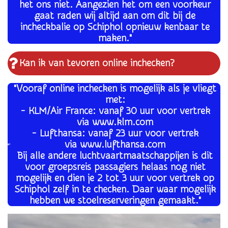
het ons niet. Aangezien het om een voorkeur
gaat raden wij altijd aan om dit bij de
incheckbalie op Schiphol opnieuw kenbaar te
maken."
Kan ik van tevoren online inchecken?
"Vooraf online inchecken is mogelijk als je vliegt
met:
- KLM/Air France: vanaf 30 uur voor vertrek
via www.klm.com
- Lufthansa: vanaf 23 uur voor vertrek
via www.lufthansa.com
Bij alle andere luchtvaartmaatschappijen is dit
voor groepsreis passagiers helaas nog niet
mogelijk en dien je 2 tot 3 uur voor vertrek op
Schiphol zelf in te checken. Daar waar mogelijk
hebben we stoelreserveringen gemaakt."