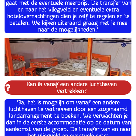
gaat met de eventuele meerprijs. De transfer van
en naar het vliegveld en eventuele extra
hotelovernachtingen dien je zelf te regelen en te
betalen. We kijken uiteraard graag met je mee
naar de mogelijkheden."
Kan ik vanaf een andere luchthaven
vertrekken?
"Ja, het is mogelijk om vanaf een andere
luchthaven te vertrekken door een zogenaamd
landarrangement te boeken. We verwachten je
dan in de eerste accommodatie op de datum van
aankomst van de groep. De transfer van en naar