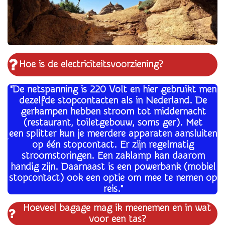
Hoe is de electriciteitsvoorziening?
"De netspanning is 220 Volt en hier gebruikt men
dezelfde stopcontacten als in Nederland. De
gerkampen hebben stroom tot middernacht
(restaurant, toiletgebouw, soms ger). Met
een splitter kun je meerdere apparaten aansluiten
op één stopcontact. Er zijn regelmatig
stroomstoringen. Een zaklamp kan daarom
handig zijn. Daarnaast is een powerbank (mobiel
stopcontact) ook een optie om mee te nemen op
reis."
Hoeveel bagage mag ik meenemen en in wat
voor een tas?