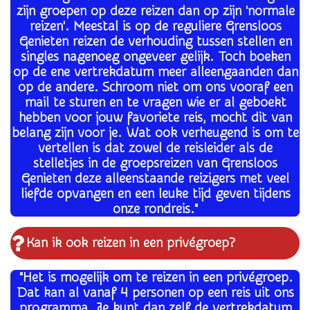
zijn groepen op deze reizen dan op zijn 'normale
reizen'. Meestal is o
p de reguliere Grensloos
Genieten reizen de verhouding tussen stellen en
singles nagenoeg ongeveer gelijk. Toch boeken
op de ene vertrekdatum meer alleengaanden dan
op de andere. Schroom niet om ons vooraf een
mail te sturen en te vragen wie er al geboekt
hebben voor jouw favoriete reis, mocht dit van
belang zijn voor je. Wat ook verheugend is om te
vertellen is dat zowel de reisleider als de
stelletjes in de groepsreizen van Grensloos
Genieten deze alleenstaande reizigers met veel
liefde opvangen en een leuke tijd geven tijdens
onze rondreis."
Kan ik ook reizen in een privégroep?
"Het is mogelijk om te reizen in een privégroep.
Dat kan al vanaf 4 personen op een reis uit ons
programma. Je kunt dan zelf de vertrekdatum