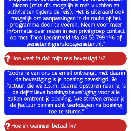
kiezen (mits dit mogelijk is met vluchten en
activiteiten tijdens de reis). Het is uiteraard ook
mogelijk om aanpassingen in de route of het
programma door te voeren. Neem voor meer
informatie over reizen in een privégroep contact
op met Theo Leerintveld via 06 53 799 146 of
genieten@grensloosgenieten.nl."
Hoe weet ik dat mijn reis bevestigd is?
"Zodra je van ons de email ontvangt met daarin
de bevestiging is je boeking bevestigd. Je
factuur, die we z.s.m. daarna opsturen naar je, is
de definitieve boekingsbevestiging voor alle
zaken omtrent je boeking. We streven ernaar je
de factuur binnen acht werkdagen na boeking
toe te sturen."
Hoe en wanneer betaal ik?