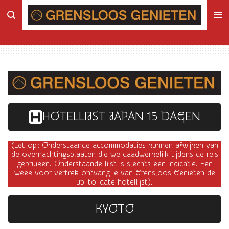
Ga
direct
naar
de
hoofdinhoud
HOTELLIJST JAPAN 15 DAGEN
(Let op: Onderstaande accommodaties kunnen afwijken van
de overnachtingsplaaten die we daadwerkelijk tijdens de reis
gebruiken. Onderstaande lijst is slechts een indicatie. Een
week voor vertrek ontvang je van Grensloos Genieten de
up-to-date hotellijst).
KYOTO