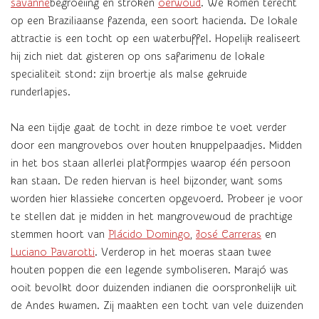
savanne
begroeiing en stroken
oerwoud
. We komen terecht
op een Braziliaanse fazenda, een soort hacienda. De lokale
attractie is een tocht op een waterbuffel. Hopelijk realiseert
hij zich niet dat gisteren op ons safarimenu de lokale
specialiteit stond: zijn broertje als malse gekruide
runderlapjes.
Na een tijdje gaat de tocht in deze rimboe te voet verder
door een mangrovebos over houten knuppelpaadjes. Midden
in het bos staan allerlei platformpjes waarop één persoon
kan staan. De reden hiervan is heel bijzonder, want soms
worden hier klassieke concerten opgevoerd. Probeer je voor
te stellen dat je midden in het mangrovewoud de prachtige
stemmen hoort van
Plácido Domingo
,
José Carreras
en
Luciano Pavarotti
. Verderop in het moeras staan twee
houten poppen die een legende symboliseren. Marajó was
ooit bevolkt door duizenden indianen die oorspronkelijk uit
de Andes kwamen. Zij maakten een tocht van vele duizenden