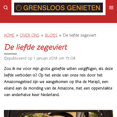
Ga
direct
naar
de
hoofdinhoud
HOME
»
OVER ONS
»
BLOGS
»
De liefde zegeviert
De liefde zegeviert
Gepubliceerd op 1 januari 2018 om 15:08
Zou ik me voor mijn grote geliefde willen vergiftigen, als deze
liefde verboden is? Op het einde van onze reis door het
Amazonegebied zijn we aangekomen op Ilha de Marajó, een
eiland aan de monding van de Amazone, met een oppervlakte
van anderhalve keer Nederland.