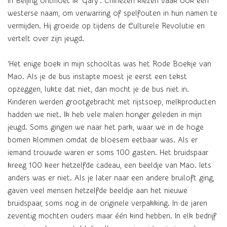
In Beijing ontmoet ik ‘Gary’. Chinezen kiezen vaak ook een
westerse naam, om verwarring of spelfouten in hun namen te
vermijden. Hij groeide op tijdens de Culturele Revolutie en
vertelt over zijn jeugd.
‘Het enige boek in mijn schooltas was het Rode Boekje van
Mao. Als je de bus instapte moest je eerst een tekst
opzeggen, lukte dat niet, dan mocht je de bus niet in.
Kinderen werden grootgebracht met rijstsoep, melkproducten
hadden we niet. Ik heb vele malen honger geleden in mijn
jeugd. Soms gingen we naar het park, waar we in de hoge
bomen klommen omdat de bloesem eetbaar was. Als er
iemand trouwde waren er soms 100 gasten. Het bruidspaar
kreeg 100 keer hetzelfde cadeau, een beeldje van Mao. Iets
anders was er niet. Als je later naar een andere bruiloft ging,
gaven veel mensen hetzelfde beeldje aan het nieuwe
bruidspaar, soms nog in de originele verpakking. In de jaren
zeventig mochten ouders maar één kind hebben. In elk bedrijf