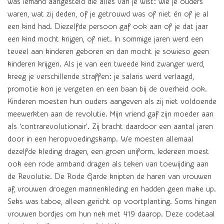
was iemand aangesteld die alles van je wist: wie je ouders
waren, wat zij deden, of je getrouwd was of niet én of je al
een kind had. Diezelfde persoon gaf ook aan of je dat jaar
een kind mocht krijgen, of niet. In sommige jaren werd een
teveel aan kinderen geboren en dan mocht je sowieso geen
kinderen krijgen. Als je van een tweede kind zwanger werd,
kreeg je verschillende straffen: je salaris werd verlaagd,
promotie kon je vergeten en een baan bij de overheid ook.
Kinderen moesten hun ouders aangeven als zij niet voldoende
meewerkten aan de revolutie. Mijn vriend gaf zijn moeder aan
als ‘contrarevolutionair’. Zij bracht daardoor een aantal jaren
door in een heropvoedingskamp. We moesten allemaal
dezelfde kleding dragen, een groen uniform. Iedereen moest
ook een rode armband dragen als teken van toewijding aan
de Revolutie. De Rode Garde knipten de haren van vrouwen
af, vrouwen droegen mannenkleding en hadden geen make up.
Seks was taboe, alleen gericht op voortplanting. Soms hingen
vrouwen bordjes om hun nek met 419 daarop. Deze codetaal