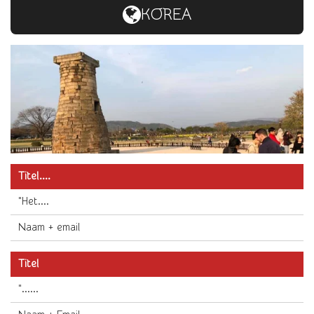
KOREA
Titel....
"Het....
Naam + email
Titel
"......