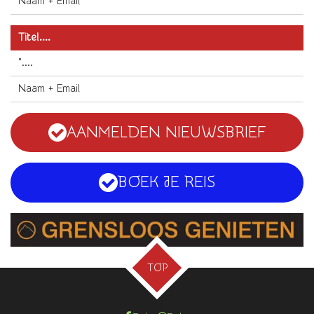
Naam + Email
Titel....
"....
Naam + Email
AANMELDEN NIEUWSBRIEF
BOEK JE REIS
TOP