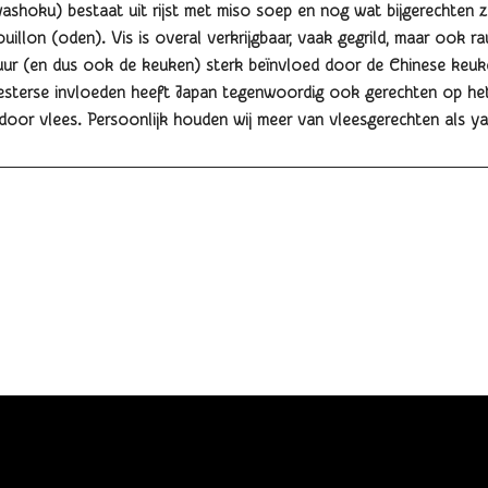
ashoku) bestaat uit rijst met miso soep en nog wat bijgerechten z
illon (oden). Vis is overal verkrijgbaar, vaak gegrild, maar ook r
tuur (en dus ook de keuken) sterk beïnvloed door de Chinese keuke
sterse invloeden heeft Japan tegenwoordig ook gerechten op het 
door vlees. Persoonlijk houden wij meer van vleesgerechten als ya