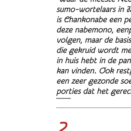
sumo-wortelaars in Ja
is
Chankonabe
een pe
deze nabemono,
een
volgen, maar de basis
die gekruid wordt met 
in huis hebt in de pa
kan vinden. Ook rest
een zeer gezonde soe
porties dat het gere
2