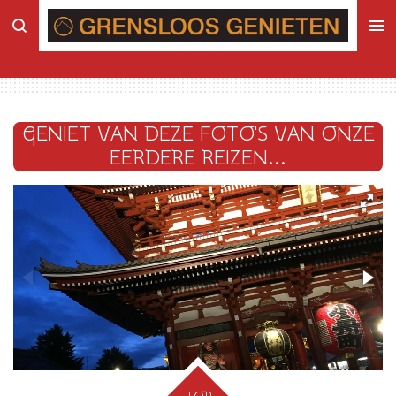
Ga
direct
naar
de
hoofdinhoud
GENIET VAN DEZE FOTO'S VAN ONZE
EERDERE REIZEN...