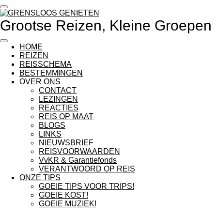
Ga
direct
Grootse Reizen, Kleine Groepen
naar
de
hoofdinhoud
HOME
REIZEN
REISSCHEMA
BESTEMMINGEN
OVER ONS
CONTACT
LEZINGEN
REACTIES
REIS OP MAAT
BLOGS
LINKS
NIEUWSBRIEF
REISVOORWAARDEN
VvKR & Garantiefonds
VERANTWOORD OP REIS
ONZE TIPS
GOEIE TIPS VOOR TRIPS!
GOEIE KOST!
GOEIE MUZIEK!