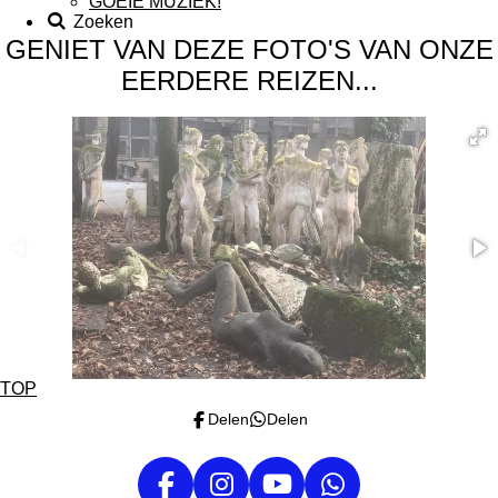
GOEIE MUZIEK!
Zoeken
GENIET VAN DEZE FOTO'S VAN ONZE
EERDERE REIZEN...
TOP
Delen
Delen
F
I
Y
W