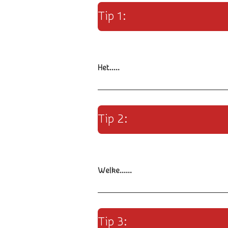
Tip 1:
Het.....
Tip 2:
Welke......
Tip 3: