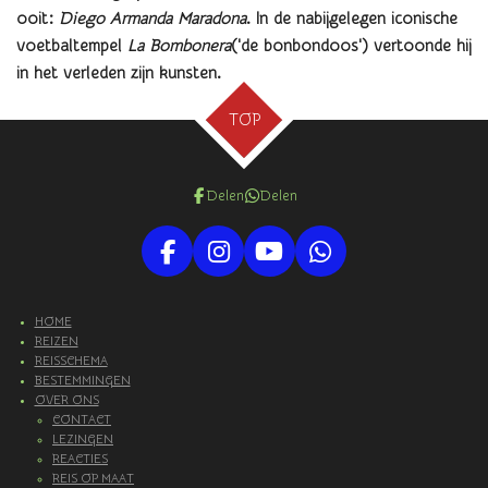
ooit:
Diego Armanda Maradona
. In de nabijgelegen iconische
voetbaltempel
La Bombonera
('de bonbondoos') vertoonde hij
in het verleden zijn kunsten.
TOP
Delen
Delen
F
I
Y
W
a
n
o
h
c
s
u
a
HOME
e
t
T
t
REIZEN
b
a
u
s
REISSCHEMA
o
g
b
A
BESTEMMINGEN
OVER ONS
o
r
e
p
CONTACT
k
a
p
LEZINGEN
m
REACTIES
REIS OP MAAT