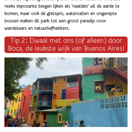
reeks imposante bergen lijken als 'naalden' uit de aarde te
komen, maar ook de
gletsjers, watervallen en ongerepte
bossen maken dit
park tot een groot paradijs voor
wandelaars en natuurliefhebbers.
Tip 2: Dwaal met ons (of alleen) door
Boca, de leukste wijk van Buenos Aires!